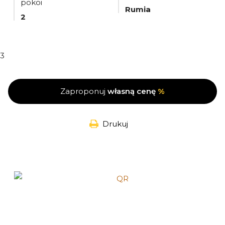
pokoi
Rumia
2
3
Zaproponuj
własną cenę
%
Drukuj