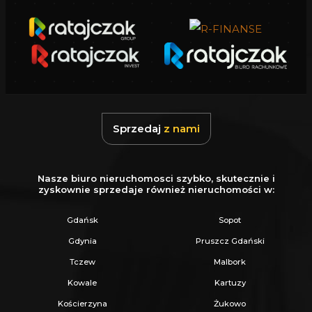
Mieszkania zostały starannie zaprojektowane,
aby zapewnić maksymalny komfort i
funkcjonalność. Każdy lokal będzie idealnie
dopasowany do potrzeb mieszkańców,
oferując przestronność oraz nowoczesne
rozwiązania architektoniczne.
Sprzedaj
z nami
Dodatkowym atutem inwestycji
jest
Nasze biuro nieruchomosci szybko, skutecznie i
kondygnacja podziemna, w której
zyskownie sprzedaje również nieruchomości w:
zaprojektowano halę z 15 miejscami
Gdańsk
Sopot
postojowymi dla samochodów osobowych
Gdynia
Pruszcz Gdański
oraz komórki lokatorskie, co zapewni
Tczew
Malbork
mieszkańcom wygodę i bezpieczeństwo.
Kowale
Kartuzy
Lokalizacja budynku jest niezwykle atrakcyjna -
Kościerzyna
Żukowo
znajduje się w samym sercu Rumii,