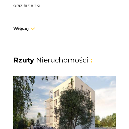
oraz łazienki.
Wchodząc do mieszkania, znajdziemy się w
Więcej
przedpokoju, który pełni rolę praktycznego
wprowadzenia do pozostałych pomieszczeń.
Salon z aneksem kuchennym to serce
mieszkania, które oferuje wiele możliwości
Rzuty
Nieruchomości
:
aranżacyjnych. Dzięki
otwartemu układowi
,
przestrzeń staje się jasna i przyjemna,
sprzyjając wspólnym chwilom spędzonym z
rodziną i przyjaciółmi. Duże okna zapewniają
doskonałe doświetlenie, a aneks kuchenny
można dostosować do własnych potrzeb.
W mieszkaniu znajduje się również drugi pokój,
który może pełnić funkcję sypialni, biura lub