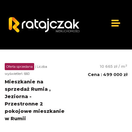
2
10 665 zł
/
m
Oferta sprzedana
| Liczba
wyświetleń: 660
Cena
:
499 000 zł
Mieszkanie na
sprzedaż Rumia ,
Jeziorna -
Przestronne 2
pokojowe mieszkanie
w Rumii