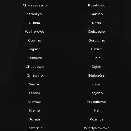
Chwaszczyno
Kosakowo
dynamicznie rozwijającego się miasta, które
Straszyn
Banino
oferuje doskonałe połączenia komunikacyjne.
Rumia
Reda
Wejherowo
Bolszewo
W pobliżu inwestycji
znajdują się
liczne
Gowino
Gościcino
obiekty handlowe, w tym Port Rumia Auchan,
Kąpino
Luzino
a także miejsca kultury, sportu i rekreacji, co
Kębłowo
Linia
czyni tę lokalizację idealną do codziennego
Choczewo
Dębki
życia.
Gniewino
Białogóra
Sasino
Łeba
Zapraszam do zapoznania się z naszą
Lębork
Bojano
inwestycją, która łączy w sobie nowoczesność,
Szemud
Przodkowo
funkcjonalność i doskonałą lokalizację!
Kielno
Hel
Jurata
Kuźnica
Jastarnia
Władysławowo