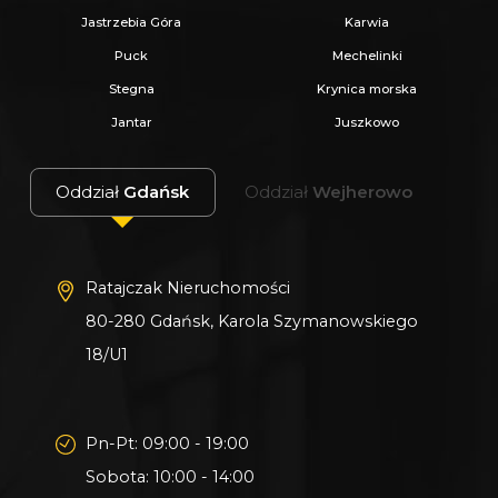
Jastrzebia Góra
Karwia
Puck
Mechelinki
_
Stegna
Krynica morska
KUP Z NAMI - NAJKORZYSTNIEJ,
Jantar
Juszkowo
NAJSZYBCIEJ I BEZPIECZNIE!
Oddział
Gdańsk
Oddział
Wejherowo
Jeżeli zainteresowało Cię powyższe ogłoszenie
to:
Ratajczak Nieruchomości
- Zadzwoń pod wskazany nr tel.
80-280 Gdańsk, Karola Szymanowskiego
- Umów się na Prezentację,
18/U1
- Przyjedź i Obejrzyj na żywo,
- Zaproponuj Swoją cenę prezentowanej
nieruchomości.
Pn-Pt: 09:00 - 19:00
Sobota: 10:00 - 14:00