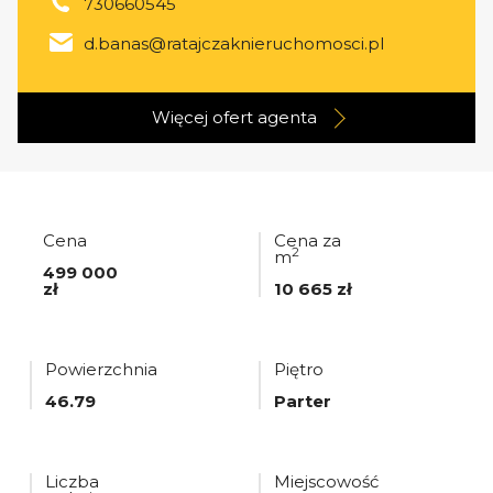
730660545
d.banas@ratajczaknieruchomosci.pl
Więcej ofert
agenta
Cena
Cena za
2
m
499 000
zł
10 665 zł
Powierzchnia
Piętro
46.79
Parter
Liczba
Miejscowość