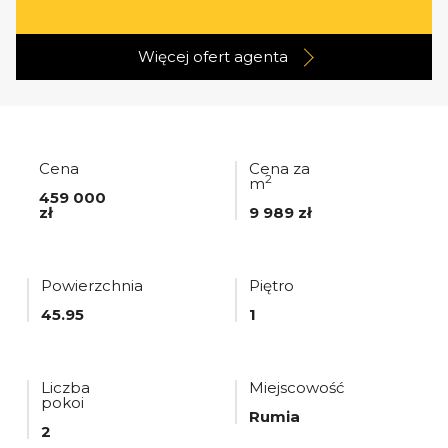
Więcej ofert
agenta
Cena
Cena za
2
m
459 000
zł
9 989 zł
Powierzchnia
Piętro
45.95
1
Liczba
Miejscowość
pokoi
Rumia
2