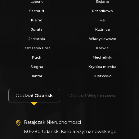
Lębork
Bojano
to:
Szemud
Przodkowo
Kielno
Hel
- Zadzwoń pod wskazany nr tel.
Jurata
Kuźnica
- Umów się na Prezentację,
Jastarnia
Władysławowo
- Przyjedź i Obejrzyj na żywo,
Jastrzebia Góra
Karwia
- Zaproponuj Swoją cenę prezentowanej
Puck
Mechelinki
nieruchomości.
Stegna
Krynica morska
Jantar
Juszkowo
Gwarantujemy bezpieczny zakup i najlepszą
CENĘ.
Oddział
Gdańsk
Oddział
Wejherowo
Oferujemy skuteczną i bezpłatną pomoc w
uzyskaniu kredytu.
Zapewniamy fachowe doradztwo przy zakupie
Ratajczak Nieruchomości
pod inwestycję.
80-280 Gdańsk, Karola Szymanowskiego
Wszystkie nasze transakcje są objęte