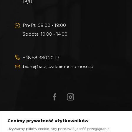
18/U1
ubezpieczeniem OC w PZU.
Z nami u Notariusza otrzymasz Ofertę
Specjalną.
Pn-Pt: 09:00 - 19:00
Sobota: 10:00 - 14:00
Więcej podobnych ofert znajdziesz na naszej
stronie:
www.ratajczaknieruchomosci.pl
+48 58 380 20 17
biuro@ratajczaknieruchomosci.pl
Cenimy prywatność użytkowników
Mapa strony
Pliki do pobrania
Polityka prywatności
Używamy plików cookie, aby poprawić jakość przeglądania,