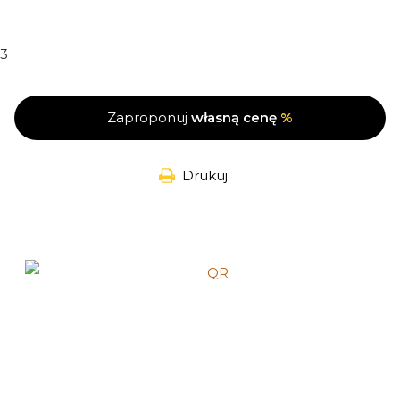
3
Zaproponuj
własną cenę
%
Drukuj