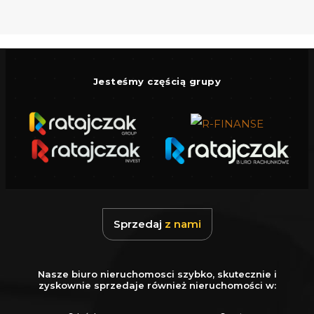
funkcjonalność. Każdy lokal będzie idealnie
dopasowany do potrzeb mieszkańców,
oferując przestronność oraz nowoczesne
rozwiązania architektoniczne.
Jesteśmy częścią grupy
Dodatkowym atutem inwestycji jest
kondygnacja podziemna, w której
zaprojektowano halę z 15 miejscami
postojowymi dla samochodów osobowych
oraz komórki lokatorskie, co zapewni
mieszkańcom wygodę i bezpieczeństwo.
Sprzedaj
z nami
Lokalizacja budynku jest niezwykle atrakcyjna -
znajduje się w samym sercu Rumii,
Nasze biuro nieruchomosci szybko, skutecznie i
dynamicznie rozwijającego się miasta, które
zyskownie sprzedaje również nieruchomości w:
oferuje doskonałe połączenia komunikacyjne.