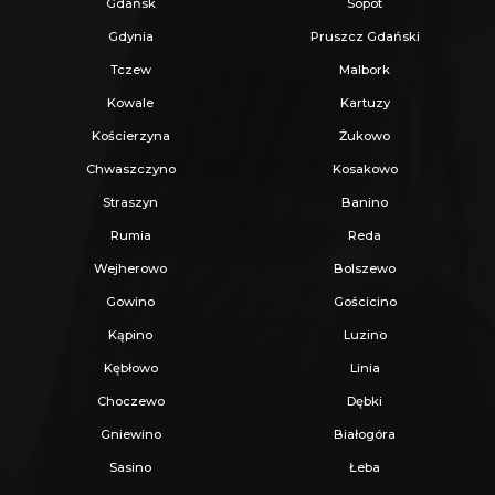
Gdańsk
Sopot
Gdynia
Pruszcz Gdański
W pobliżu inwestycji znajdują się liczne obiekty
Tczew
Malbork
handlowe, w tym Port Rumia Auchan, a także
Kowale
Kartuzy
miejsca kultury, sportu i rekreacji, co czyni tę
Kościerzyna
Żukowo
lokalizację idealną do codziennego życia.
Chwaszczyno
Kosakowo
Straszyn
Banino
Zapraszam do zapoznania się z naszą
Rumia
Reda
inwestycją, która łączy w sobie nowoczesność,
Wejherowo
Bolszewo
funkcjonalność i doskonałą lokalizację!
Gowino
Gościcino
Kąpino
Luzino
_
Kębłowo
Linia
KUP Z NAMI - NAJKORZYSTNIEJ,
Choczewo
Dębki
NAJSZYBCIEJ I BEZPIECZNIE!
Gniewino
Białogóra
Sasino
Łeba
Jeżeli zainteresowało Cię powyższe ogłoszenie