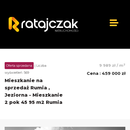
2
9 989 zł
/
m
Oferta sprzedana
| Liczba
wyświetleń: 569
Cena
:
459 000 zł
Mieszkanie na
sprzedaż Rumia ,
Jeziorna - Mieszkanie
2 pok 45 95 m2 Rumia