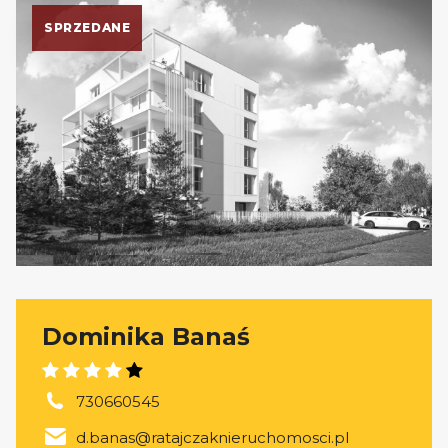
SPRZEDANE
Dominika Banaś
730660545
d.banas@ratajczaknieruchomosci.pl