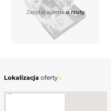
mieszkaniu znajduje się również drugi pokój,
który może pełnić funkcję sypialni, biura lub
Zapytaj agenta
o rzuty
pokoju gościnnego - wszystko zależy od
indywidualnych potrzeb mieszkańców.
Łazienka została zaprojektowana z myślą o
komforcie, oferując odpowiednią przestrzeń
na niezbędne udogodnienia. Dodatkowym
atutem mieszkania jest balkon o powierzchni
6,80 m², który stanowi idealne miejsce do
relaksu na świeżym powietrzu.
Lokalizacja
oferty
:
Mieszkańcy mają także możliwość dokupienia
miejsca parkingowego w hali garażowej 35 000
zł, co zapewnia wygodę oraz bezpieczeństwo
dla pojazdów.