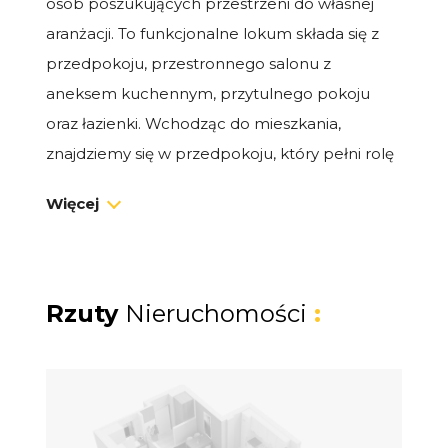
osób poszukujących przestrzeni do własnej
aranżacji. To funkcjonalne lokum składa się z
przedpokoju, przestronnego salonu z
aneksem kuchennym, przytulnego pokoju
oraz łazienki. Wchodząc do mieszkania,
znajdziemy się w przedpokoju, który pełni rolę
praktycznego wprowadzenia do pozostałych
Więcej
pomieszczeń. Salon z aneksem kuchennym to
serce mieszkania, które oferuje wiele
możliwości aranżacyjnych. Dzięki otwartemu
układowi, przestrzeń staje się jasna i przyjemna,
Rzuty
Nieruchomości
:
sprzyjając wspólnym chwilom spędzonym z
rodziną i przyjaciółmi. Duże okna zapewniają
doskonałe doświetlenie, a aneks kuchenny
można dostosować do własnych potrzeb. W