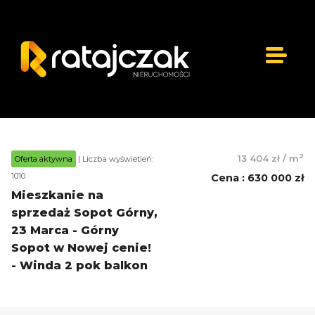
2
13 404 zł
/
m
Oferta aktywna
| Liczba wyświetleń:
1010
Cena
:
630 000 zł
Mieszkanie na
sprzedaż Sopot Górny,
23 Marca - Górny
Sopot w Nowej cenie!
- Winda 2 pok balkon