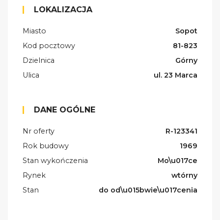
LOKALIZACJA
Miasto
Sopot
Kod pocztowy
81-823
Dzielnica
Górny
Ulica
ul. 23 Marca
DANE OGÓLNE
Nr oferty
R-123341
Rok budowy
1969
Stan wykończenia
Mo\u017ce
Rynek
wtórny
Stan
do od\u015bwie\u017cenia