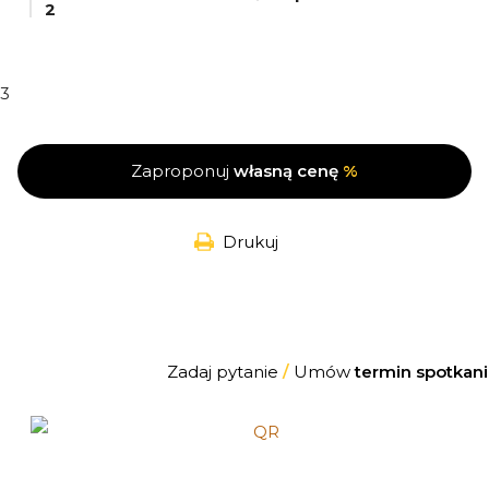
2
3
Zaproponuj
własną cenę
%
Drukuj
Zadaj pytanie
/
Umów
termin spotkani