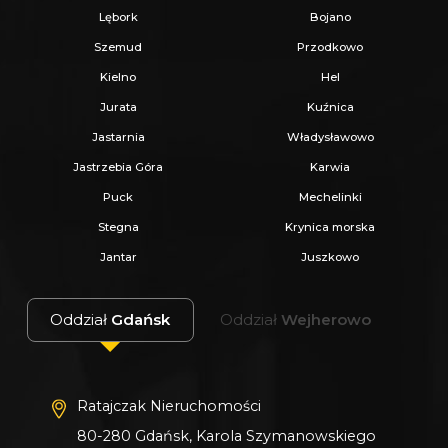
Lębork
Bojano
Szemud
Przodkowo
Kielno
Hel
Jurata
Kuźnica
Jastarnia
Władysławowo
Jastrzebia Góra
Karwia
Puck
Mechelinki
Stegna
Krynica morska
Jantar
Juszkowo
Oddział
Gdańsk
Oddział
Wejherowo
Ratajczak Nieruchomości
80-280 Gdańsk, Karola Szymanowskiego