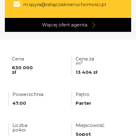
m.spyra@ratajczaknieruchomosci.pl
Więcej ofert
agenta
Cena
Cena za
2
m
630 000
zł
13 404 zł
Powierzchnia
Piętro
47.00
Parter
Liczba
Miejscowość
pokoi
Sopot