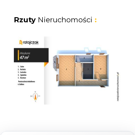
stanie do remontu, co pozwala na
dowolną aranżację. Możesz zachować
Rzuty
Nieruchomości
:
oddzielną kuchnię lub wyburzyć ścianę,
łącząc ją z salonem, tworząc nowoczesny
open space.
Infrastruktura budynku:
Budynek
przeszedł szereg istotnych modernizacji,
co przekłada się na komfort i niskie koszty
utrzymania.
Nowa elewacja i termoizolacja:
Budynek
jest ocieplony i estetycznie wykończony.
Nowe balkony:
Po generalnym remoncie,
zapewniające bezpieczną przestrzeń do
odpoczynku.
Własna instalacja ciepłownicza: