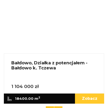
Specjalną.
Więcej podobnych ofert znajdziesz na naszej
stronie:
www.ratajczaknieruchomosci.pl
Bałdowo, Działka z potencjałem -
Bałdowo k. Tczewa
1 104 000 zł
2
18400.00 m
Zobacz