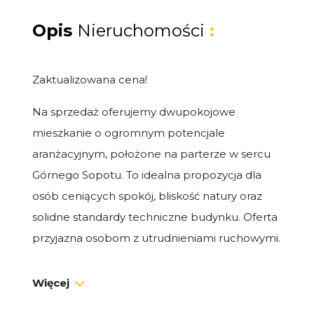
Opis
Nieruchomości
:
Zaktualizowana cena!
Na sprzedaż oferujemy dwupokojowe
mieszkanie o ogromnym potencjale
aranżacyjnym, położone na parterze w sercu
Górnego Sopotu. To idealna propozycja dla
osób ceniących spokój, bliskość natury oraz
solidne standardy techniczne budynku. Oferta
przyjazna osobom z utrudnieniami ruchowymi.
Najważniejsze atuty nieruchomości:
Więcej
Potencjał aranżacyjny:
Mieszkanie w