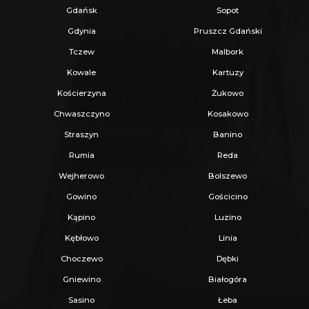
Gdańsk
Sopot
Gdynia
Pruszcz Gdański
Tczew
Malbork
Kowale
Kartuzy
Kościerzyna
Żukowo
Chwaszczyno
Kosakowo
Straszyn
Banino
Rumia
Reda
Wejherowo
Bolszewo
Gowino
Gościcino
Kąpino
Luzino
Kębłowo
Linia
Choczewo
Dębki
Gniewino
Białogóra
Sasino
Łeba