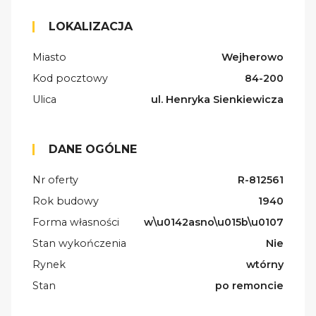
LOKALIZACJA
Miasto
Wejherowo
Kod pocztowy
84-200
Ulica
ul. Henryka Sienkiewicza
DANE OGÓLNE
Nr oferty
R-812561
Rok budowy
1940
Forma własności
w\u0142asno\u015b\u0107
Stan wykończenia
Nie
Rynek
wtórny
Stan
po remoncie