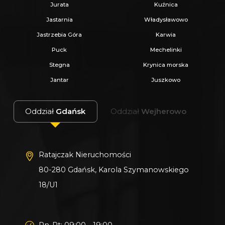
Jurata
Kuźnica
Jastarnia
Władysławowo
Jastrzebia Góra
Karwia
Puck
Mechelinki
Stegna
Krynica morska
Jantar
Juszkowo
Oddział
Gdańsk
Oddział
Wejherowo
Ratajczak Nieruchomości
80-280 Gdańsk, Karola Szymanowskiego
18/U1