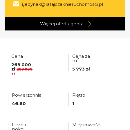
i.jedynak@ratajczaknieruchomosci.pl
Więcej ofert
agenta
Cena
Cena za
2
m
269 000
zł
5 773 zł
289 000
zł
Powierzchnia
Piętro
46.60
1
Liczba
Miejscowość
pokoi