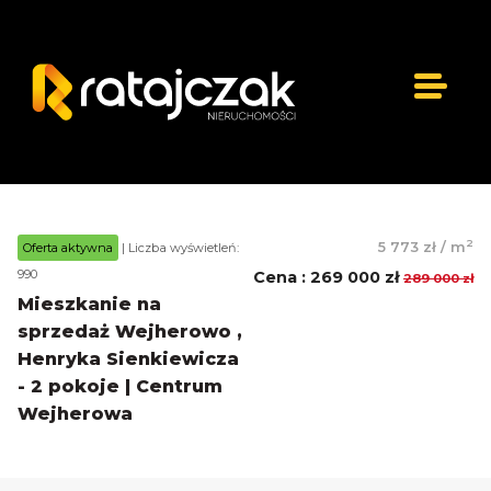
2
5 773 zł
/
m
Oferta aktywna
| Liczba wyświetleń:
990
Cena
:
269 000 zł
289 000 zł
Mieszkanie na
sprzedaż Wejherowo ,
Henryka Sienkiewicza
- 2 pokoje | Centrum
Wejherowa