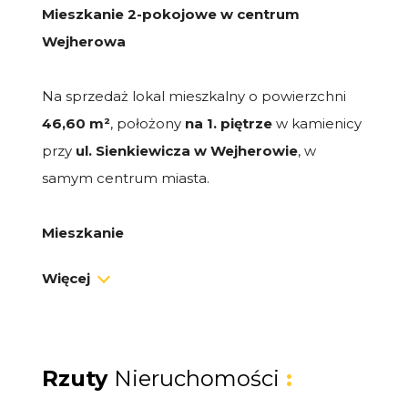
Mieszkanie 2-pokojowe w centrum
Wejherowa
Na sprzedaż lokal mieszkalny o powierzchni
46,60
m²
, położony
na 1. piętrze
w kamienicy
przy
ul. Sienkiewicza w Wejherowie
, w
samym centrum miasta.
Mieszkanie
Lokal składa się z:
Więcej
- 2 pokoi
- osobnej kuchni
- przedpokoju
Rzuty
Nieruchomości
:
- łazienki