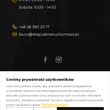
Pn-Pt: 09:00 - 19:00
Sobota: 10:00 - 14:00
+48 58 380 20 17
biuro@ratajczaknieruchomosci.pl
Cenimy prywatność użytkowników
Mapa strony
Pliki do pobrania
Polityka prywatności
Używamy plików cookie, aby poprawić jakość przeglądania,
Polityka cookies
Kontakt
wyświetlać reklamy lub treści dostosowane do indywidualnych
potrzeb użytkowników oraz analizować ruch na stronie. Kliknięcie
Copyright © 2026 Ratajczak Nieruchomości All Rights
przycisku „Akceptuj wszystkie" oznacza zgodę na wykorzystywanie
Reserved, Powered by
oplixo.eu
®
przez nas plików cookie.
Polityka Cookie