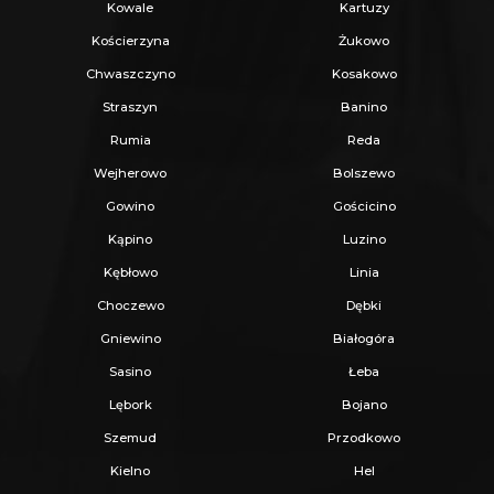
Kowale
Kartuzy
Kościerzyna
Żukowo
Chwaszczyno
Kosakowo
Straszyn
Banino
Rumia
Reda
Wejherowo
Bolszewo
Gowino
Gościcino
Kąpino
Luzino
Kębłowo
Linia
Choczewo
Dębki
Gniewino
Białogóra
Sasino
Łeba
Lębork
Bojano
Szemud
Przodkowo
Kielno
Hel