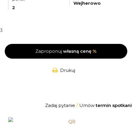
Wejherowo
2
3
Zaproponuj
własną cenę
%
Drukuj
Zadaj pytanie
/
Umów
termin spotkani