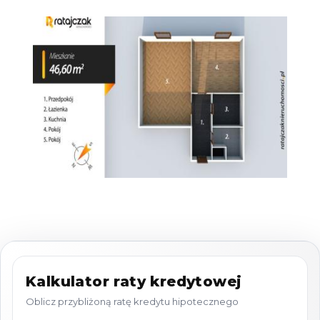
Mieszkanie jest
do
remontu
, co stwarza duże
możliwości aranżacyjne i pozwala na
dostosowanie wnętrza do własnych potrzeb
lub przygotowanie lokalu pod inwestycję.
Ogrzewanie realizowane jest z
pieca
gazowego
znajdującego się w lokalu, który
wymaga wymiany. W mieszkaniu
zamontowane są grzejniki centralnego
ogrzewania.
Stolarka okienna częściowo PCV, natomiast
okna dachowe drewniane przeznaczone są do
wymiany.
Kalkulator raty kredytowej
Instalacja elektryczna również kwalifikuje się
Oblicz przybliżoną ratę kredytu hipotecznego
do wymiany.