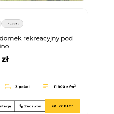
R-423397
domek rekreacyjny pod
ino
zł
2
3 pokoi
11 800 zł/m
ntację
Zadzwoń
ZOBACZ