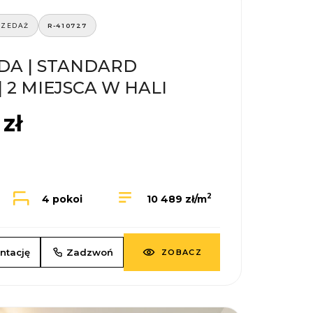
RZEDAŻ
R-410727
EDA | STANDARD
 2 MIEJSCA W HALI
zł
2
4 pokoi
10 489 zł/m
ntację
Zadzwoń
ZOBACZ