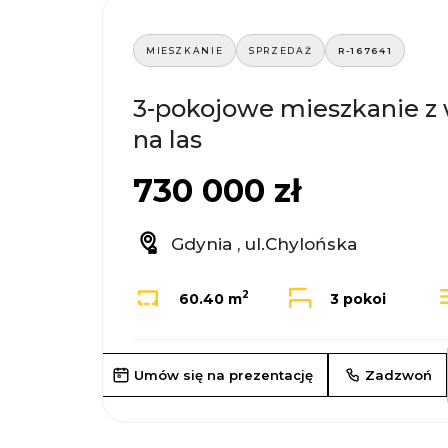
MIESZKANIE
SPRZEDAŻ
R-167641
3-pokojowe mieszkanie z
na las
730 000 zł
Gdynia , ul.Chylońska
2
60.40 m
3 pokoi
Umów się na prezentację
Zadzwoń