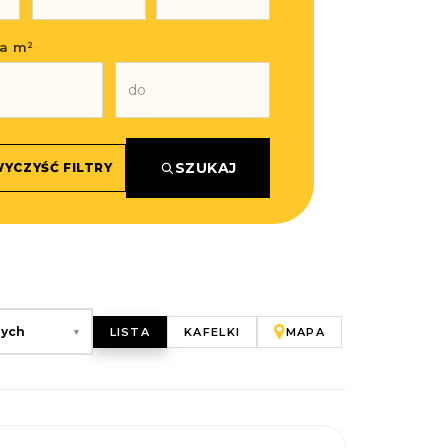
a m²
SZUKAJ
YCZYŚĆ FILTRY
zych
LISTA
KAFELKI
MAPA
▾