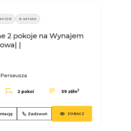
NAJEM
R-407300
e 2 pokoje na Wynajem
owa| |
l.Perseusza
2
2 pokoi
59 zł/m
ntację
Zadzwoń
ZOBACZ