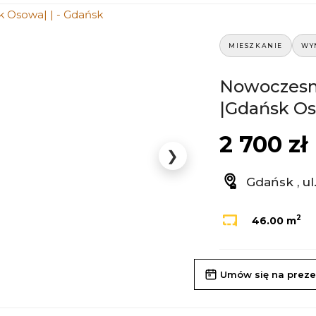
MIESZKANIE
WY
Nowoczesn
|Gdańsk Os
2 700 zł
❯
Gdańsk , u
2
46.00 m
Umów się na preze