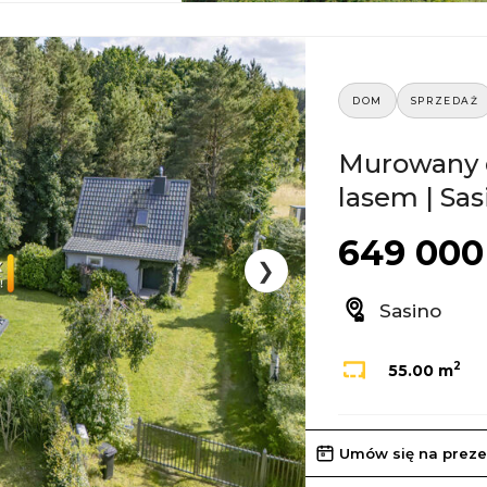
DOM
SPRZEDAŻ
Murowany 
lasem | Sas
649 000 
❯
Sasino
2
55.00 m
Umów się na preze