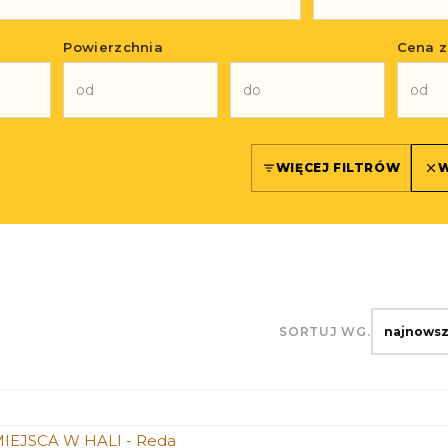
Powierzchnia
Cena z
WIĘCEJ FILTRÓW
W
SORTUJ WG.
najnows