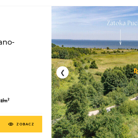
ano-
a
❮
2
ł/m
ZOBACZ