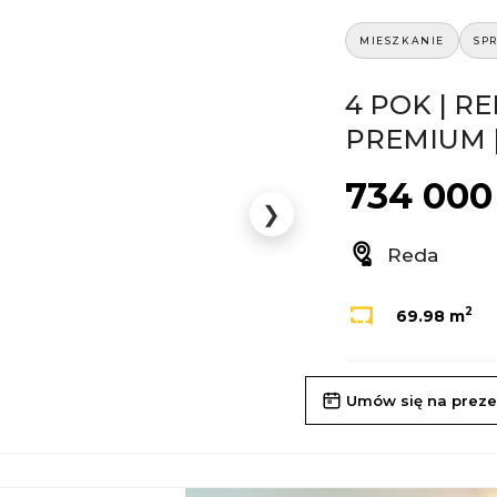
MIESZKANIE
SP
4 POK | R
PREMIUM |
734 000 
❯
Reda
2
69.98 m
Umów się na preze