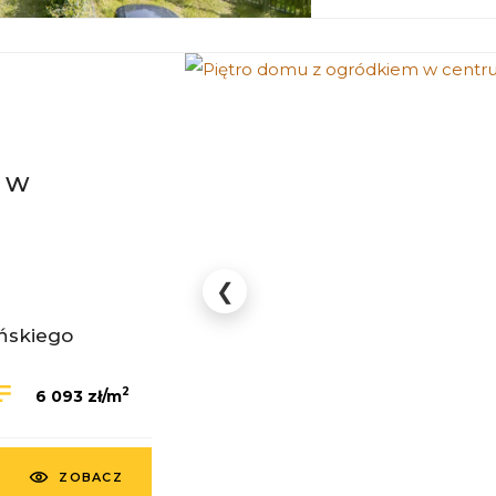
 w
❮
ńskiego
2
6 093 zł/m
ZOBACZ