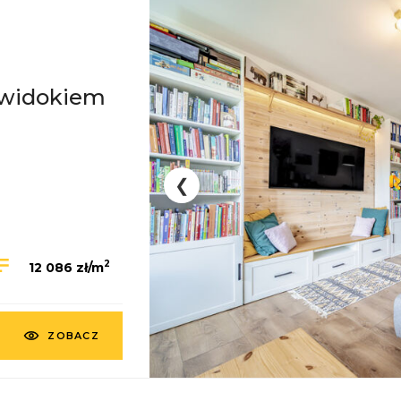
 widokiem
❮
2
12 086 zł/m
ZOBACZ