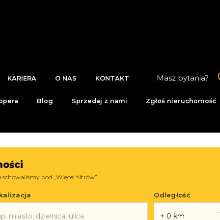
Masz pytania?
KARIERA
O NAS
KONTAKT
opera
Blog
Sprzedaj z nami
Zgłoś nieruchomość
ości
schowaliśmy pod „Więcej filtrów”.
kalizacja
Odległość