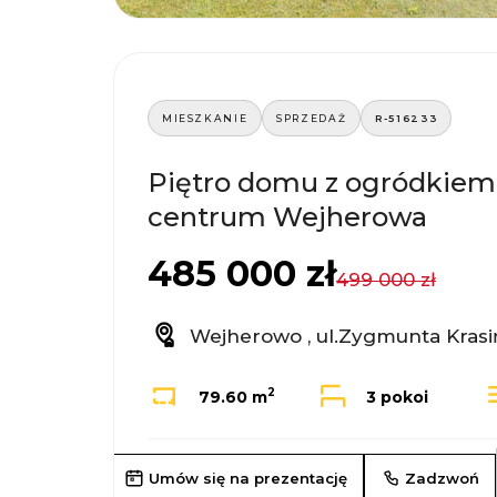
MIESZKANIE
SPRZEDAŻ
R-516233
Piętro domu z ogródkiem
centrum Wejherowa
485 000 zł
499 000 zł
Wejherowo , ul.Zygmunta Krasi
2
79.60 m
3 pokoi
Umów się na prezentację
Zadzwoń