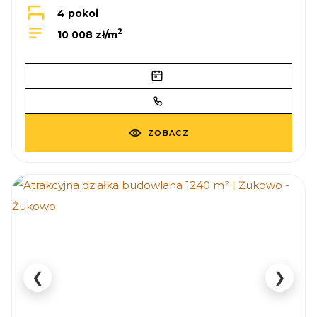
4 pokoi
2
10 008 zł/m
ZOBACZ
❮
❯