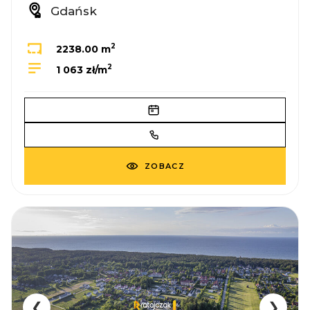
Gdańsk
2
2238.00 m
2
1 063 zł/m
ZOBACZ
❮
❯