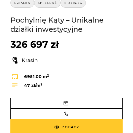
DZIAŁKA
SPRZEDAŻ
R-309263
Pochylnię Kąty – Unikalne
działki inwestycyjne
326 697 zł
Krasin
2
6951.00 m
2
47 zł/m
ZOBACZ