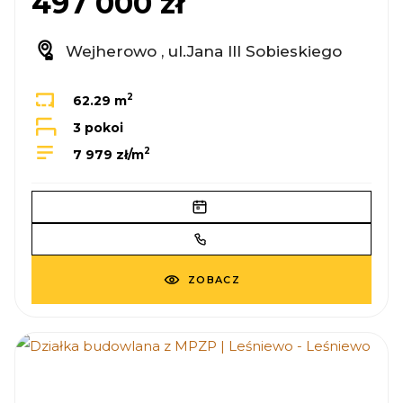
497 000 zł
Wejherowo , ul.Jana III Sobieskiego
2
62.29 m
3 pokoi
2
7 979 zł/m
ZOBACZ