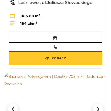
Leśniewo , ul.Juliusza Słowackiego
2
1166.00 m
2
184 zł/m
ZOBACZ
❮
❯