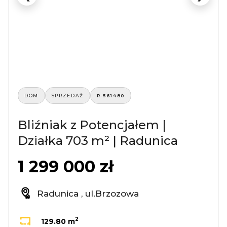
DOM
SPRZEDAŻ
R-561480
Bliźniak z Potencjałem |
Działka 703 m² | Radunica
1 299 000 zł
Radunica , ul.Brzozowa
2
129.80 m