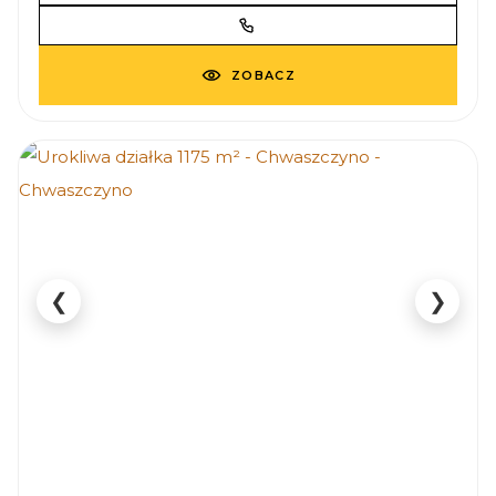
ZOBACZ
❮
❯