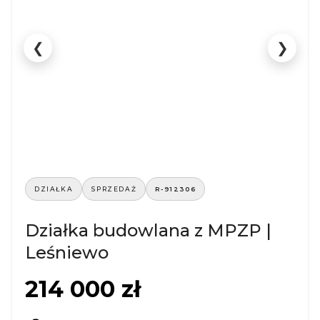
❮
❯
DZIAŁKA
SPRZEDAŻ
R-912306
Działka budowlana z MPZP |
Leśniewo
214 000 zł