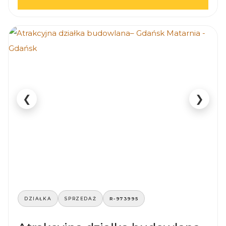
❮
❯
DZIAŁKA
SPRZEDAŻ
R-973995