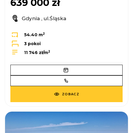
639 000 zł
Gdynia , ul.Śląska
2
54.40 m
3 pokoi
2
11 746 zł/m
ZOBACZ