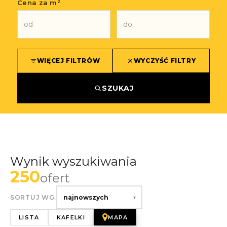
Cena za m²
WIĘCEJ FILTRÓW
WYCZYŚĆ FILTRY
SZUKAJ
Wynik wyszukiwania
250
ofert
SORTUJ WG.
najnowszych
▾
LISTA
KAFELKI
MAPA