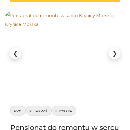
❮
❯
DOM
SPRZEDAŻ
R-778972
Pensjonat do remontu w sercu