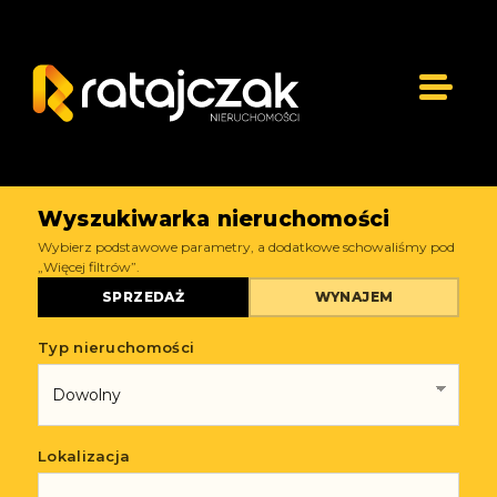
Wyszukiwarka nieruchomości
Wybierz podstawowe parametry, a dodatkowe schowaliśmy pod
„Więcej filtrów”.
SPRZEDAŻ
WYNAJEM
Typ nieruchomości
Lokalizacja