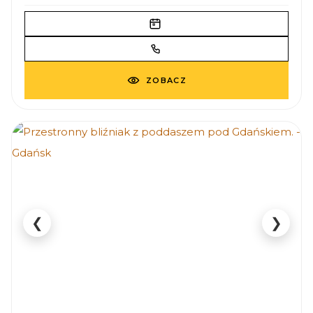
ZOBACZ
❮
❯