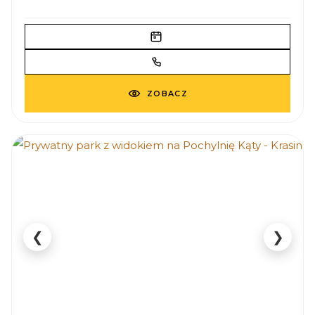
ZOBACZ
❮
❯