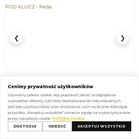
❮
❯
Cenimy prywatność użytkowników
Używamy plików cookie, aby poprawić jakość przeglądania,
DOM
SPRZEDAŻ
R-160626
wyświetlać reklamy lub treści dostosowane do indywidualnych
potrzeb użytkowników oraz analizować ruch na stronie. Kliknięcie
przycisku „Akceptuj wszystkie" oznacza zgodę na wykorzystywanie
DOM WOLNOSTOJĄCY 2004r |
przez nas plików cookie.
Polityka Cookie
REDA | GARAŻ | POD KLUCZ
DOSTOSUJ
ODRZUĆ
AKCEPTUJ WSZYSTKIE