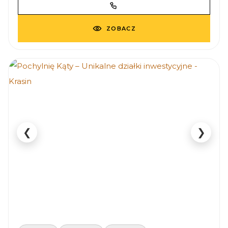
ZOBACZ
❮
❯