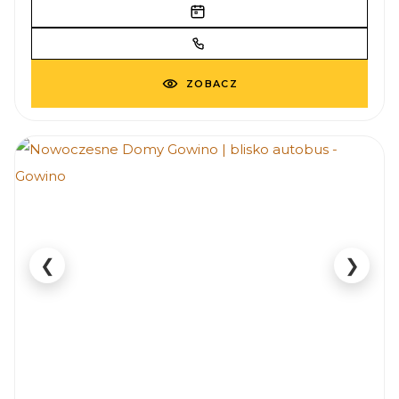
ZOBACZ
❮
❯