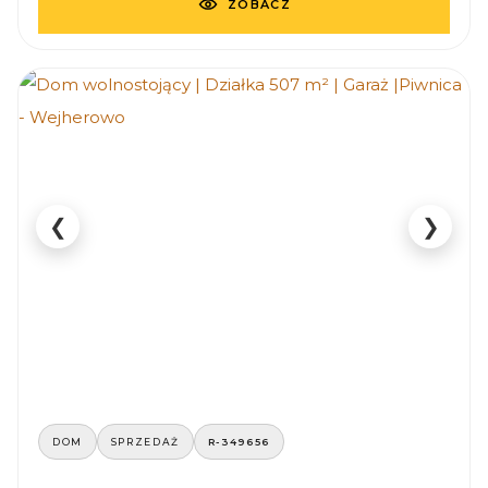
ZOBACZ
❮
❯
DOM
SPRZEDAŻ
R-349656