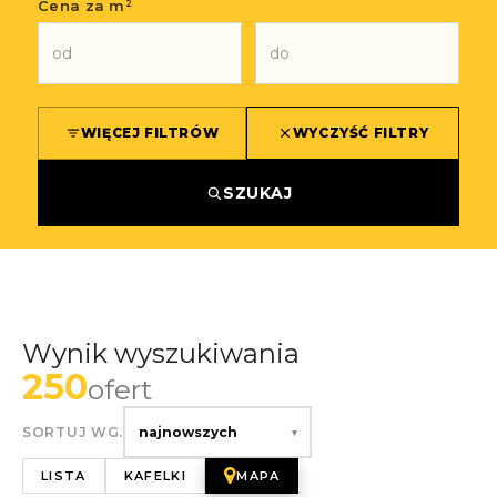
Cena za m²
WIĘCEJ FILTRÓW
WYCZYŚĆ FILTRY
SZUKAJ
Wynik wyszukiwania
250
ofert
SORTUJ WG.
najnowszych
▾
LISTA
KAFELKI
MAPA