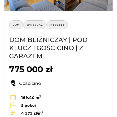
DOM
SPRZEDAŻ
R-505333
DOM BLIŹNICZAY | POD
KLUCZ | GOŚCICINO | Z
GARAŻEM
775 000 zł
Gościcino
2
169.40 m
5 pokoi
2
4 575 zł/m