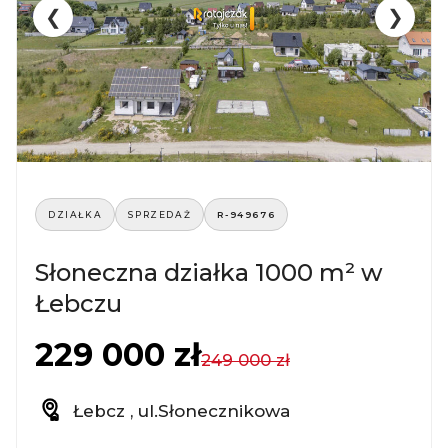
❮
❯
DZIAŁKA
SPRZEDAŻ
R-949676
Słoneczna działka 1000 m² w
Łebczu
229 000 zł
249 000 zł
Łebcz , ul.Słonecznikowa