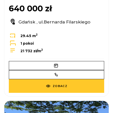
640 000 zł
Gdańsk , ul.Bernarda Filarskiego
2
29.45 m
1 pokoi
2
21 732 zł/m
ZOBACZ