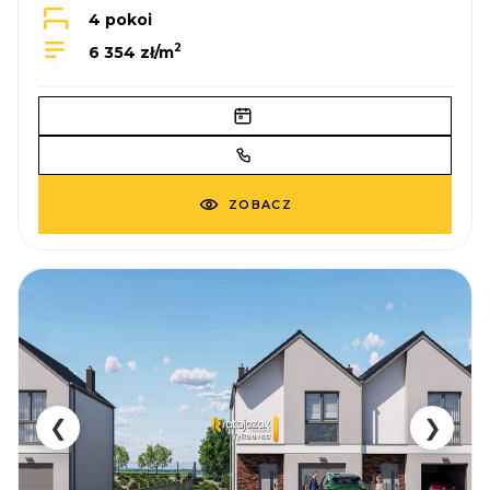
4 pokoi
2
6 354 zł/m
ZOBACZ
❮
❯