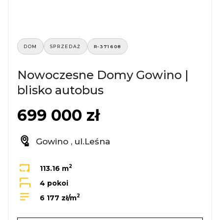
DOM
SPRZEDAŻ
R-371608
Nowoczesne Domy Gowino |
blisko autobus
699 000 zł
Gowino , ul.Leśna
2
113.16 m
4 pokoi
2
6 177 zł/m