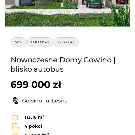
DOM
SPRZEDAŻ
R-137692
Nowoczesne Domy Gowino |
blisko autobus
699 000 zł
Gowino , ul.Leśna
2
113.16 m
4 pokoi
2