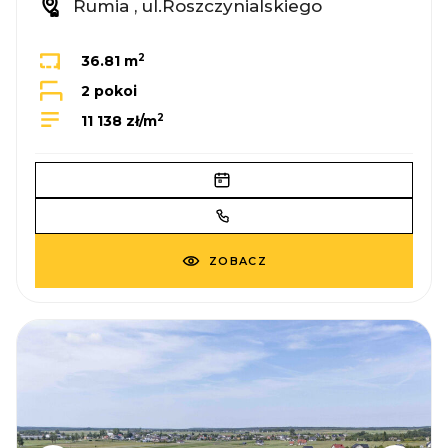
Rumia , ul.Roszczynialskiego
2
36.81 m
2 pokoi
2
11 138 zł/m
ZOBACZ