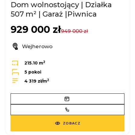
Dom wolnostojący | Działka
507 m² | Garaż |Piwnica
929 000 zł
949 000 zł
Wejherowo
2
215.10 m
5 pokoi
2
4 319 zł/m
ZOBACZ