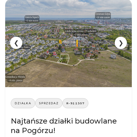
❮
❯
DZIAŁKA
SPRZEDAŻ
R-922357
Najtańsze działki budowlane
na Pogórzu!