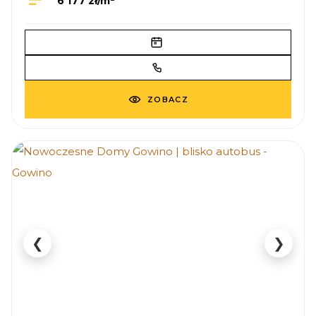
6 177 zł/m
ZOBACZ
❮
❯