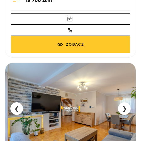
13 706 zł/m
ZOBACZ
❮
❯