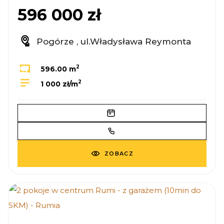
596 000 zł
Pogórze , ul.Władysława Reymonta
2
596.00 m
2
1 000 zł/m
ZOBACZ