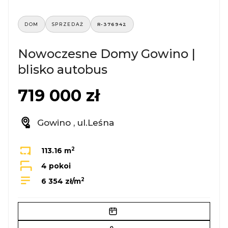
DOM
SPRZEDAŻ
R-376942
Nowoczesne Domy Gowino |
blisko autobus
719 000 zł
Gowino , ul.Leśna
2
113.16 m
4 pokoi
2
6 354 zł/m