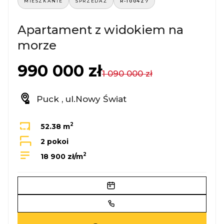
MIESZKANIE
SPRZEDAŻ
R-100427
Apartament z widokiem na
morze
990 000 zł
1 090 000 zł
Puck , ul.Nowy Świat
2
52.38 m
2 pokoi
2
18 900 zł/m