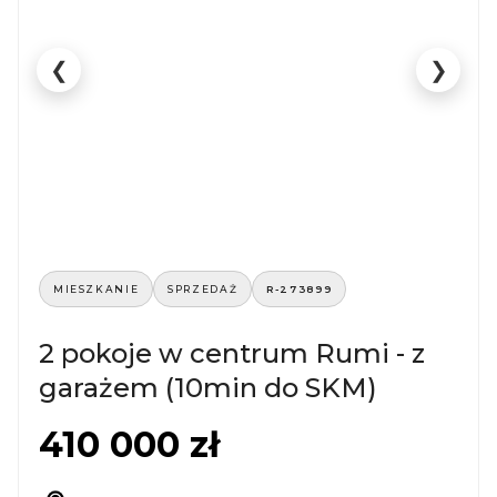
❮
❯
MIESZKANIE
SPRZEDAŻ
R-273899
2 pokoje w centrum Rumi - z
garażem (10min do SKM)
410 000 zł