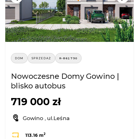
DOM
SPRZEDAŻ
R-862790
Nowoczesne Domy Gowino |
blisko autobus
719 000 zł
Gowino , ul.Leśna
2
113.16 m