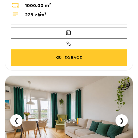
2
1000.00 m
2
229 zł/m
ZOBACZ
❮
❯