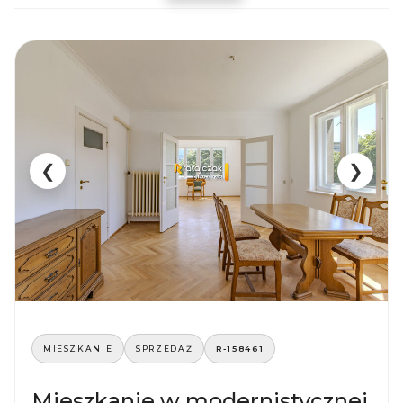
❮
❯
MIESZKANIE
SPRZEDAŻ
R-158461
Mieszkanie w modernistycznej