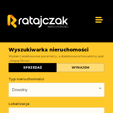
Wyszukiwarka nieruchomości
Wybierz podstawowe parametry, a dodatkowe schowaliśmy pod
„Więcej filtrów”.
SPRZEDAŻ
WYNAJEM
Typ nieruchomości
Lokalizacja