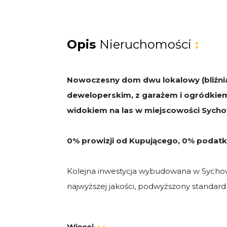
Opis
Nieruchomości
:
Nowoczesny dom dwu lokalowy (bliźnia
deweloperskim, z garażem i ogródkiem
widokiem na las w miejscowości Sycho
0% prowizji od Kupującego, 0% podatk
Kolejna inwestycja wybudowana w Sychow
najwyższej jakości, podwyższony standard
Zdjęcia na początku oferty przedstawiają 
Więcej