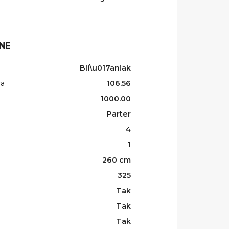
NE
Bli\u017aniak
wa
106.56
1000.00
Parter
4
1
260 cm
325
Tak
Tak
Tak