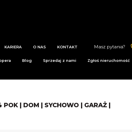
Masz pytania?
KARIERA
O NAS
KONTAKT
opera
Blog
Sprzedaj z nami
Zgłoś nieruchomość
4 POK | DOM | SYCHOWO | GARAŻ |