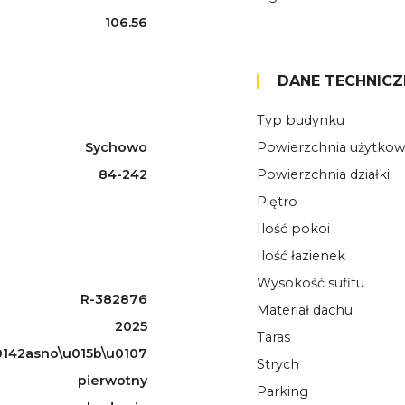
106.56
DANE TECHNICZ
Typ budynku
Sychowo
Powierzchnia użytko
84-242
Powierzchnia działki
Piętro
Ilość pokoi
Ilość łazienek
Wysokość sufitu
R-382876
Materiał dachu
2025
Taras
142asno\u015b\u0107
Strych
pierwotny
Parking