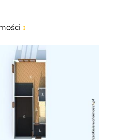
mości
: