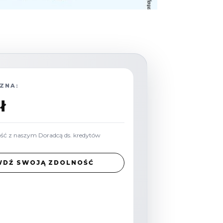
ZNA:
ł
ość z naszym Doradcą ds. kredytów
WDŹ SWOJĄ ZDOLNOŚĆ