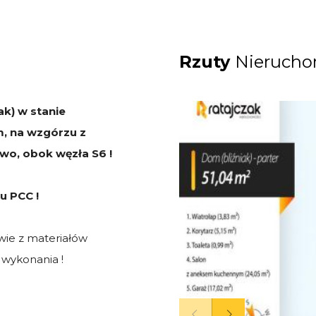
Rzuty
Nierucho
k) w stanie
, na wzgórzu z
wo, obok węzła S6 !
u PCC !
ie z materiałów
 wykonania !
wizualizację budynku i