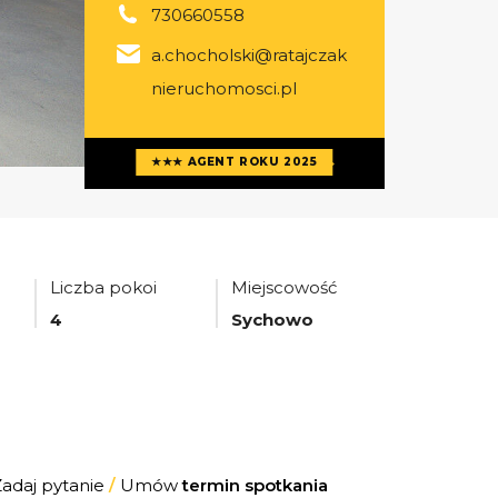
730660558
a.chocholski@ratajczak
nieruchomosci.pl
Więcej ofert
agenta
★★★ AGENT ROKU 2025
Liczba pokoi
Miejscowość
4
Sychowo
Zadaj pytanie
/
Umów
termin spotkania