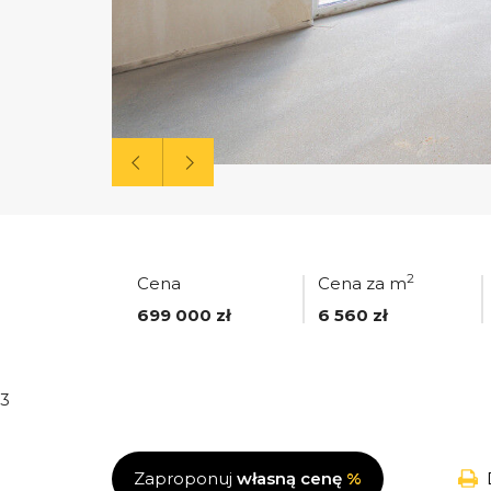
2
Cena
Cena za m
699 000 zł
6 560 zł
3
Zaproponuj
własną cenę
%