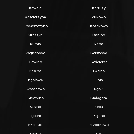
Kowale
Kartuzy
Kościerzyna
Żukowo
Chwaszczyno
Kosakowo
Straszyn
Banino
Rumia
Reda
Wejherowo
Bolszewo
Gowino
Gościcino
Kąpino
Luzino
Kębłowo
Linia
Choczewo
Dębki
Gniewino
Białogóra
Sasino
Łeba
Lębork
Bojano
Szemud
Przodkowo
Kielno
Hel