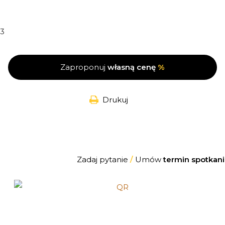
3
Zaproponuj
własną cenę
%
Drukuj
Zadaj pytanie
/
Umów
termin spotkani