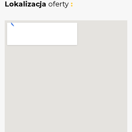
Lokalizacja
oferty
:
_
KUP Z NAMI - NAJKORZYSTNIEJ,
NAJSZYBCIEJ I BEZPIECZNIE!
Jeżeli zainteresowało Cię powyższe ogłoszenie
to:
- Zadzwoń pod wskazany nr tel.
- Umów się na Prezentację,
- Przyjedź i Obejrzyj na żywo,
- Zaproponuj Swoją cenę prezentowanej
nieruchomości.
Gwarantujemy bezpieczny zakup i najlepszą