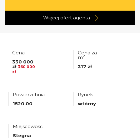
Więcej ofert
agenta
Cena
Cena za
2
m
330 000
zł
217 zł
360 000
zł
Powierzchnia
Rynek
1520.00
wtórny
Miejscowość
Stegna