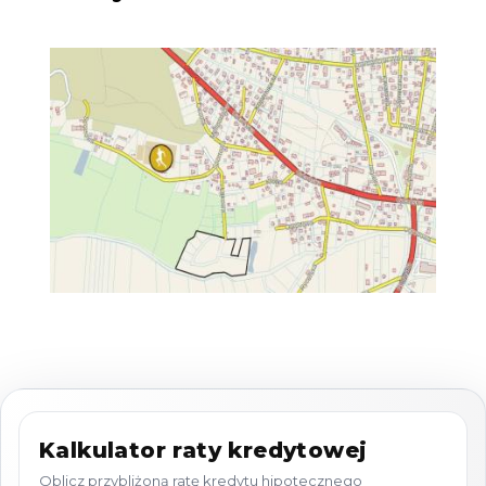
Cena działki wynosi 250zł/m2, co daje łączną
wartość 380 000 zł. Istnieje możliwość
negocjacji ceny
Możliwości Zabudowy
Działka posiada wydane Warunki Zabudowy,
które pozwalają na budowę domów
jednorodzinnych, w pobliżu (3-krotność frontu
działki znajduje się zabudowa bliźniacza,
jednorodzinna i usługowa)
Media
Kalkulator raty kredytowej
Oblicz przybliżoną ratę kredytu hipotecznego