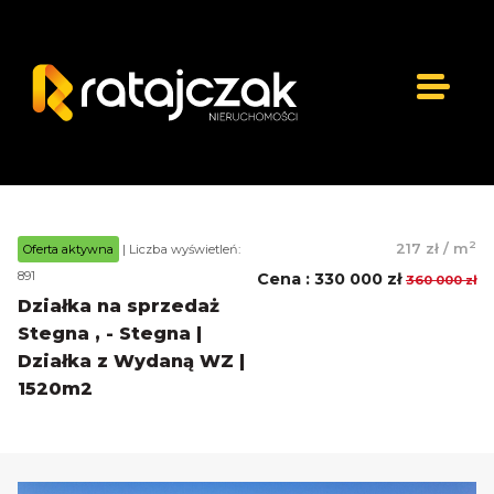
2
217 zł
/
m
Oferta aktywna
| Liczba wyświetleń:
891
Cena
:
330 000 zł
360 000 zł
Działka na sprzedaż
Stegna , - Stegna |
Działka z Wydaną WZ |
1520m2