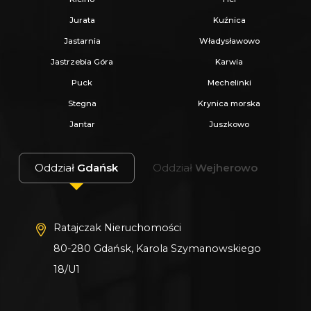
Jurata
Kuźnica
Jastarnia
Władysławowo
Jastrzebia Góra
Karwia
Puck
Mechelinki
Stegna
Krynica morska
Jantar
Juszkowo
Oddział
Gdańsk
Oddział
Wejherowo
Ratajczak Nieruchomości
80-280 Gdańsk, Karola Szymanowskiego
18/U1