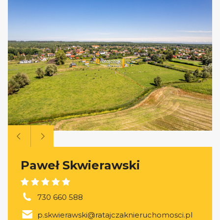
Paweł Skwierawski
730 660 588
p.skwierawski@ratajczaknieruchomosci.pl