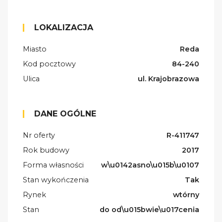
LOKALIZACJA
Miasto
Reda
Kod pocztowy
84-240
Ulica
ul. Krajobrazowa
DANE OGÓLNE
Nr oferty
R-411747
Rok budowy
2017
Forma własności
w\u0142asno\u015b\u0107
Stan wykończenia
Tak
Rynek
wtórny
Stan
do od\u015bwie\u017cenia