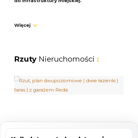
do infrastruktury miejskiej.
Najważniejsze atuty nieruchomości:
Więcej
Gwarancja odświeżenia
- przed
przekazaniem kluczy lokal zostanie
odmalowany i odświeżony przez właściciela!
Rzuty
Nieruchomości
:
Widok na las z tarasu oraz balkonu
(południowo-zachodnia ekspozycja).
Funkcjonalny układ
z 2 łazienkami i wyraźnym
podziałem na część dzienną oraz prywatną.
Garaż w bryle budynku
(18,4 m²) z dodatkową
przestrzenią do przechowywania.
Mieszkanie: