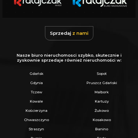
_
KUP Z NAMI - NAJKORZYSTNIEJ,
NAJSZYBCIEJ I BEZPIECZNIE!
Sprzedaj
z nami
Jeżeli zainteresowało Cię powyższe ogłoszenie
to:
Nasze biuro nieruchomosci szybko, skutecznie i
zyskownie sprzedaje również nieruchomości w:
- Zadzwoń pod wskazany nr tel.
Gdańsk
Sopot
- Umów się na Prezentację,
Gdynia
Pruszcz Gdański
- Przyjedź i Obejrzyj na żywo,
Tczew
Malbork
- Zaproponuj Swoją cenę prezentowanej
Kowale
Kartuzy
nieruchomości.
Kościerzyna
Żukowo
Chwaszczyno
Kosakowo
Gwarantujemy bezpieczny zakup i najlepszą
Straszyn
Banino
CENĘ.