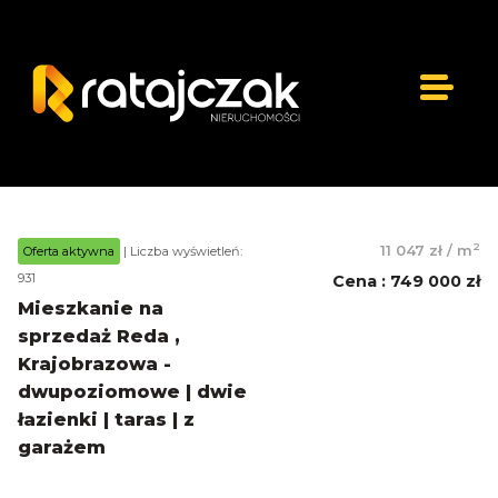
2
11 047 zł
/
m
Oferta aktywna
| Liczba wyświetleń:
931
Cena
:
749 000 zł
Mieszkanie na
sprzedaż Reda ,
Krajobrazowa -
dwupoziomowe | dwie
łazienki | taras | z
garażem