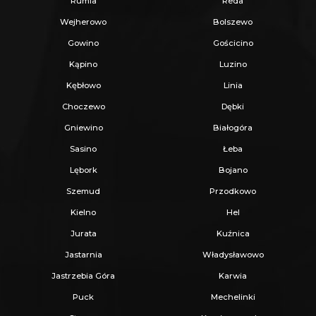
Rumia
Reda
Oferujemy skuteczną i bezpłatną pomoc w
Wejherowo
Bolszewo
uzyskaniu kredytu.
Gowino
Gościcino
Zapewniamy fachowe doradztwo przy zakupie
Kąpino
Luzino
pod inwestycję.
Kębłowo
Linia
Wszystkie nasze transakcje są objęte
Choczewo
Dębki
ubezpieczeniem OC w PZU.
Gniewino
Białogóra
Z nami u Notariusza otrzymasz Ofertę
Sasino
Łeba
Specjalną.
Lębork
Bojano
Szemud
Przodkowo
Więcej podobnych ofert znajdziesz na naszej
Kielno
Hel
stronie:
www.ratajczaknieruchomosci.pl
Jurata
Kuźnica
Jastarnia
Władysławowo
Jastrzebia Góra
Karwia
Puck
Mechelinki