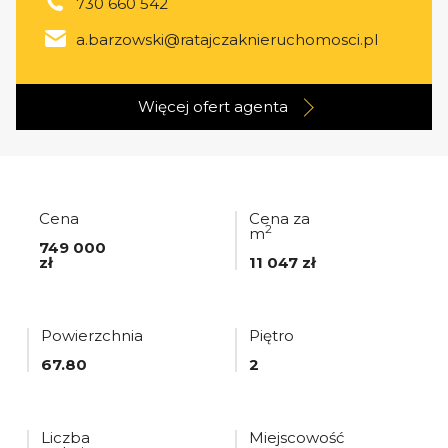
730 660 542
a.barzowski@ratajczaknieruchomosci.pl
Więcej ofert
agenta
Cena
Cena za
2
m
749 000
zł
11 047 zł
Powierzchnia
Piętro
67.80
2
Liczba
Miejscowość