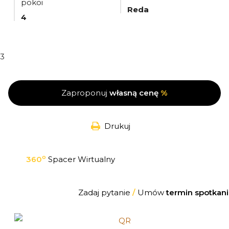
pokoi
Reda
4
3
Zaproponuj
własną cenę
%
Drukuj
o
360
Spacer Wirtualny
Zadaj pytanie
/
Umów
termin spotkani