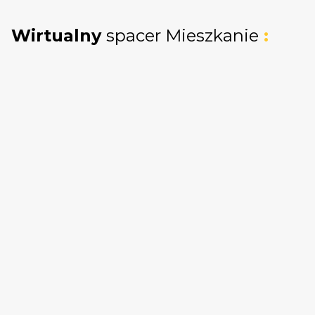
doświetlone i dające duże możliwości własnej
aranżacji.
Wirtualny
spacer Mieszkanie
:
Ważna informacja:
Przed przekazaniem
kluczy (po zakończeniu obecnej umowy
najmu) lokum zostanie odmalowane i
odświeżone - tak, aby nowy właściciel mógł od
razu płynnie wejść w etap własnego
urządzania, bez konieczności martwienia się o
wstępne prace porządkowe.
Budynek:
Nieruchomość mieści się w 2-piętrowym
budynku oddanym do użytku w 2017 roku.
Obiekt jest utrzymany w bardzo dobrym