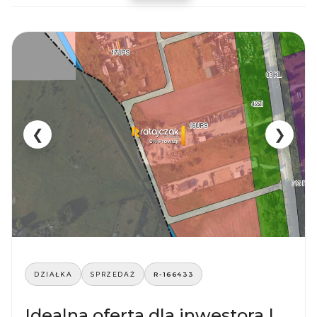
❮
❯
DZIAŁKA
SPRZEDAŻ
R-166433
Idealna oferta dla inwestora |