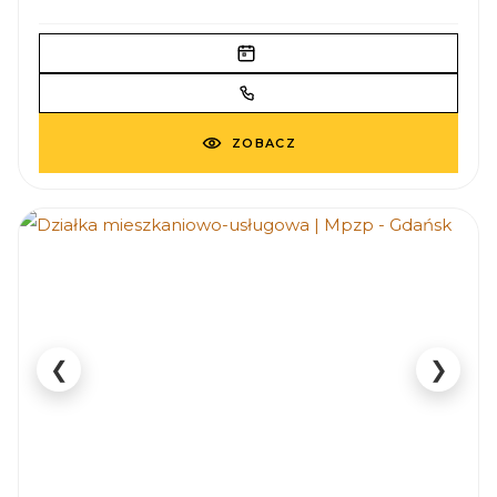
ZOBACZ
❮
❯