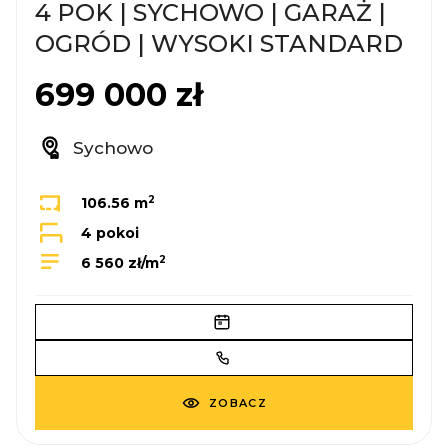
4 POK | SYCHOWO | GARAŻ |
OGRÓD | WYSOKI STANDARD
699 000 zł
Sychowo
2
106.56 m
4 pokoi
2
6 560 zł/m
ZOBACZ