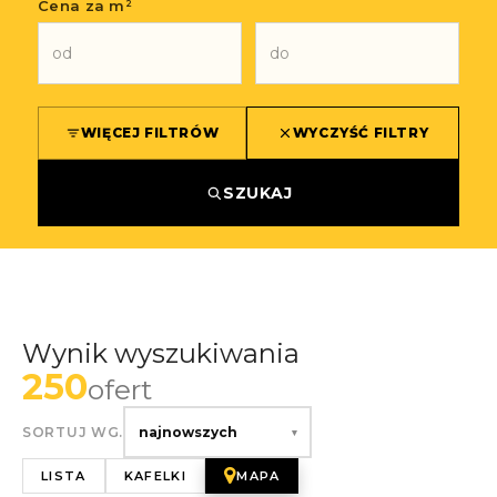
Cena za m²
WIĘCEJ FILTRÓW
WYCZYŚĆ FILTRY
SZUKAJ
Wynik wyszukiwania
250
ofert
SORTUJ WG.
najnowszych
▾
LISTA
KAFELKI
MAPA