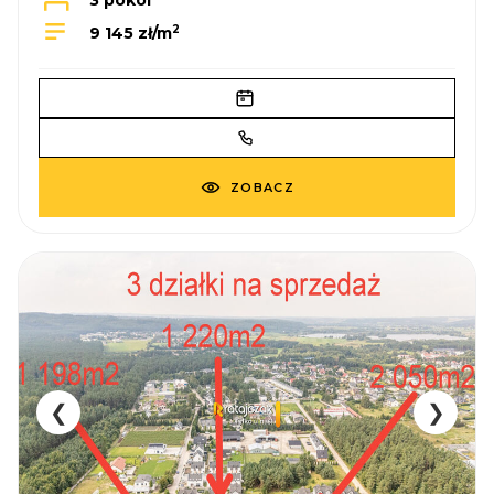
3 pokoi
2
9 145 zł/m
ZOBACZ
❮
❯