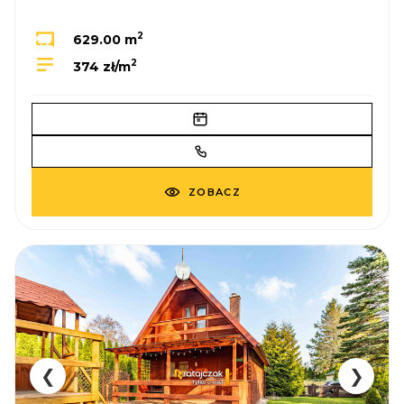
2
629.00 m
2
374 zł/m
ZOBACZ
❮
❯