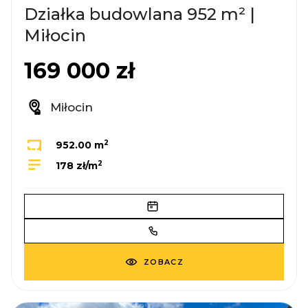
Działka budowlana 952 m² |
Miłocin
169 000 zł
Miłocin
2
952.00 m
2
178 zł/m
ZOBACZ