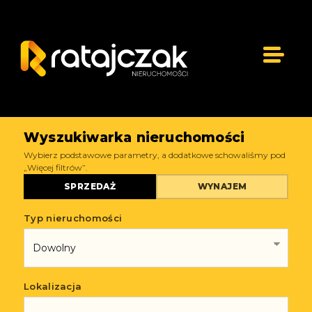
Wyszukiwarka nieruchomości
Wybierz podstawowe parametry, a dodatkowe schowaliśmy pod
„Więcej filtrów”.
SPRZEDAŻ
WYNAJEM
Typ nieruchomości
Lokalizacja