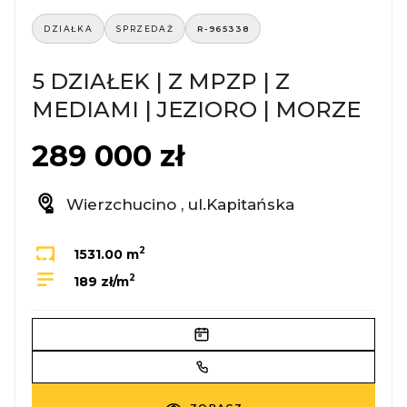
DZIAŁKA
SPRZEDAŻ
R-965338
5 DZIAŁEK | Z MPZP | Z
MEDIAMI | JEZIORO | MORZE
289 000 zł
Wierzchucino , ul.Kapitańska
2
1531.00 m
2
189 zł/m