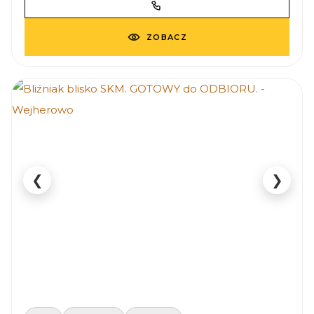
ZOBACZ
❮
❯