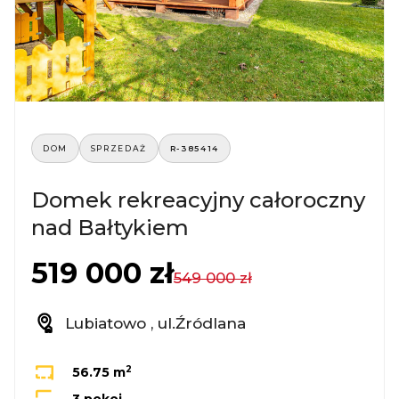
DOM
SPRZEDAŻ
R-385414
Domek rekreacyjny całoroczny
nad Bałtykiem
519 000 zł
549 000 zł
Lubiatowo , ul.Źródlana
2
56.75 m