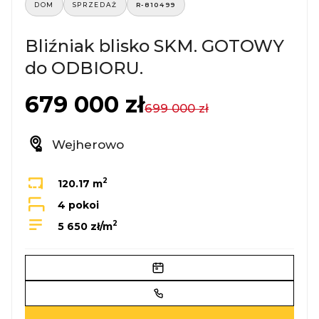
DOM
SPRZEDAŻ
R-810499
Bliźniak blisko SKM. GOTOWY
do ODBIORU.
679 000 zł
699 000 zł
Wejherowo
2
120.17 m
4 pokoi
2
5 650 zł/m