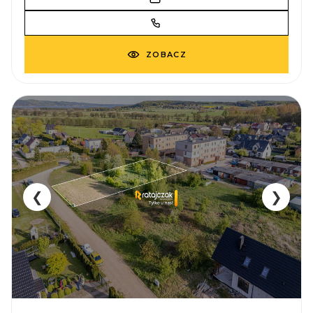
ZOBACZ
❮
❯