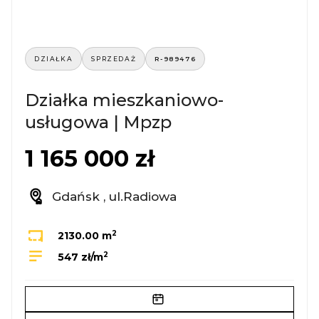
DZIAŁKA
SPRZEDAŻ
R-989476
Działka mieszkaniowo-
usługowa | Mpzp
1 165 000 zł
Gdańsk , ul.Radiowa
2
2130.00 m
2
547 zł/m