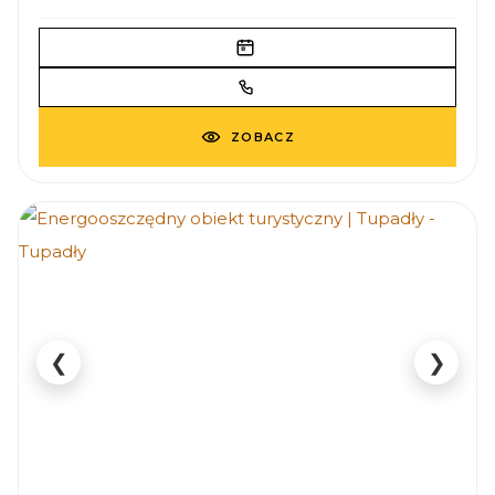
ZOBACZ
❮
❯