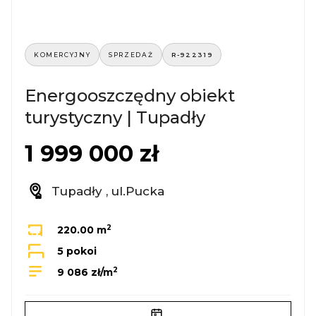
KOMERCYJNY
SPRZEDAŻ
R-922319
Energooszczędny obiekt
turystyczny | Tupadły
1 999 000 zł
Tupadły , ul.Pucka
2
220.00 m
5 pokoi
2
9 086 zł/m