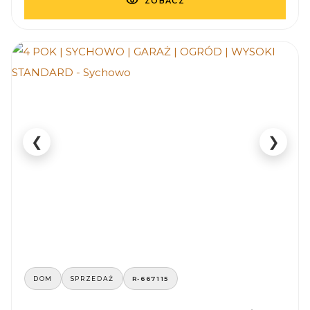
ZOBACZ
❮
❯
DOM
SPRZEDAŻ
R-667115