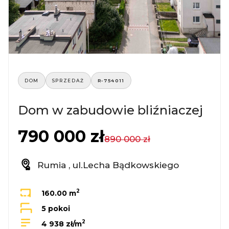
DOM
SPRZEDAŻ
R-754011
Dom w zabudowie bliźniaczej
790 000 zł
890 000 zł
Rumia , ul.Lecha Bądkowskiego
2
160.00 m
5 pokoi
2
4 938 zł/m