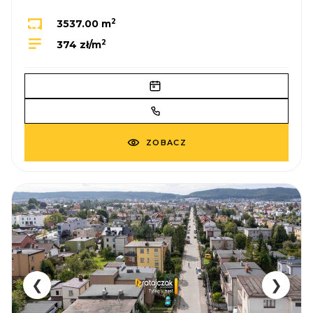
2
3537.00 m
2
374 zł/m
ZOBACZ
❮
❯