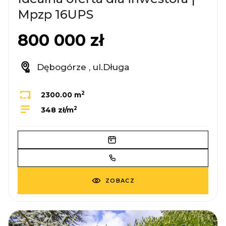
Mpzp 16UPS
800 000 zł
Dębogórze , ul.Długa
2
2300.00 m
2
348 zł/m
ZOBACZ