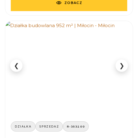
ZOBACZ
❮
❯
DZIAŁKA
SPRZEDAŻ
R-353200