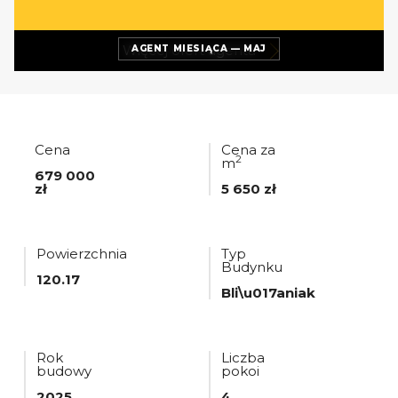
Więcej ofert
agenta
AGENT MIESIĄCA — MAJ
Cena
Cena za
2
m
679 000
zł
5 650 zł
Powierzchnia
Typ
Budynku
120.17
Bli\u017aniak
Rok
Liczba
budowy
pokoi
2025
4