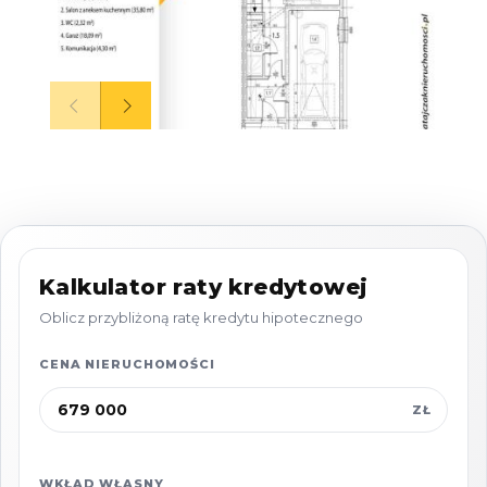
PARTER: o łącznej powierzchni 64,83 m2 -
ogrzewanie podłogowe w tym:
Salon + aneks kuchenny - 35,8 m2
Wiatrołap - 4,32 m2
Przedpokój - 4,30 m2
Toaleta - 2,61 m2
Garaż - 18,09 m2
Kalkulator raty kredytowej
Z salonu wyjście na przynależny do lokalu
Oblicz przybliżoną ratę kredytu hipotecznego
OGRÓD.
CENA NIERUCHOMOŚCI
Piętro o łącznej powierzchni ok. 47,98 m2,
ZŁ
ogrzewanie podłogowe w tym:
WKŁAD WŁASNY