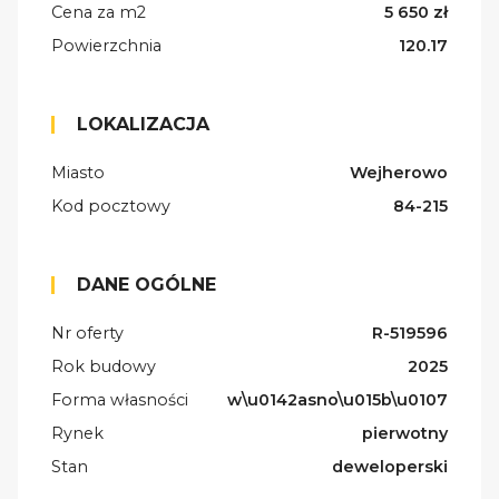
Cena za m2
5 650 zł
Powierzchnia
120.17
LOKALIZACJA
Miasto
Wejherowo
Kod pocztowy
84-215
DANE OGÓLNE
Nr oferty
R-519596
Rok budowy
2025
Forma własności
w\u0142asno\u015b\u0107
Rynek
pierwotny
Stan
deweloperski