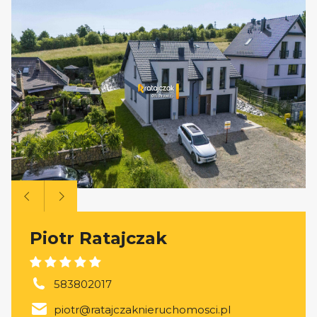
Piotr Ratajczak
583802017
piotr@ratajczaknieruchomosci.pl