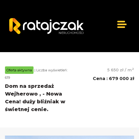
2
5 650 zł
/
m
Oferta aktywna
| Liczba wyświetleń:
619
Cena
:
679 000 zł
Dom na sprzedaż
Wejherowo , - Nowa
Cena! duży bliźniak w
świetnej cenie.