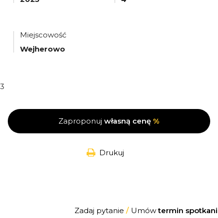
Miejscowość
Wejherowo
3
Zaproponuj
własną cenę
%
Drukuj
Zadaj pytanie
/
Umów
termin spotkani