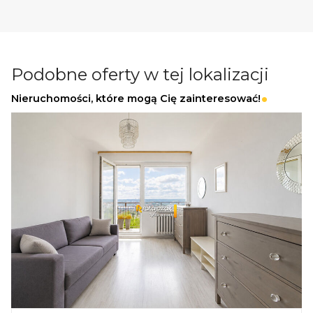
_
KUP Z NAMI - NAJKORZYSTNIEJ,
Podobne oferty w tej lokalizacji
NAJSZYBCIEJ I BEZPIECZNIE!
Nieruchomości, które mogą Cię zainteresować!
Jeżeli zainteresowało Cię powyższe ogłoszenie
to:
- Zadzwoń pod wskazany nr tel.
- Umów się na Prezentację,
- Przyjedź i Obejrzyj na żywo,
- Zaproponuj Swoją cenę prezentowanej
nieruchomości.