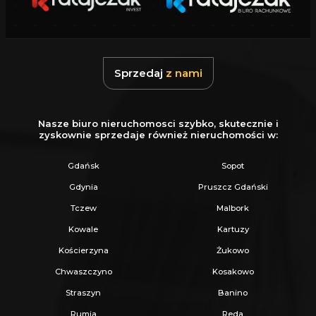
Sprzedaj
z nami
Nasze biuro nieruchomosci szybko, skutecznie i
zyskownie sprzedaje również nieruchomości w:
Gdańsk
Sopot
Gdynia
Pruszcz Gdański
Tczew
Malbork
Kowale
Kartuzy
Kościerzyna
Żukowo
Chwaszczyno
Kosakowo
Straszyn
Banino
Rumia
Reda