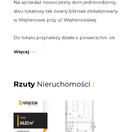
Na sprzedaż nowoczesny dom jednorodzinny,
dwu lokalowy tak zwany bliźniak zlokalizowany
w Wejherowie przy ul. Wejherowskiej.
Do lokalu przynależy działa o powierzchni ok
400 m2.
Więcej
Inwestycja znajduje się w malowniczej i
spokojnej okolicy, w otoczeniu pięknych
terenów zielonych. W prężnie rozwijającej się
Rzuty
Nieruchomości
:
części Wejherowa przy ul. Wejherowskiej. W
bliskiej odległości znajduje się przystanek SKM
Gościcino.
Dom wybudowany jest według
indywidualnego projektu inwestora: