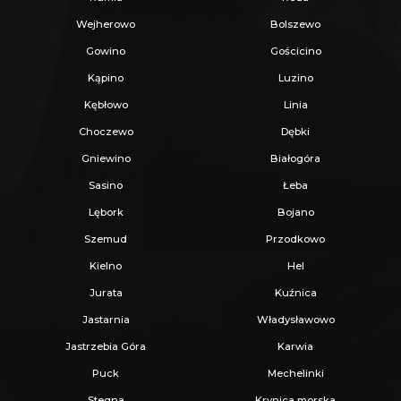
Wejherowo
Bolszewo
Gowino
Gościcino
Kąpino
Luzino
Kębłowo
Linia
Choczewo
Dębki
Gniewino
Białogóra
Sasino
Łeba
Lębork
Bojano
Szemud
Przodkowo
Kielno
Hel
Jurata
Kuźnica
Jastarnia
Władysławowo
Jastrzebia Góra
Karwia
Puck
Mechelinki
Stegna
Krynica morska