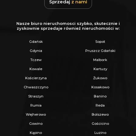
Sprzedaj
z nami
Nasze biuro nieruchomosci szybko, skutecznie i
zyskownie sprzedaje również nieruchomości w:
Gdańsk
Sopot
Gdynia
Pruszcz Gdański
Tczew
Malbork
Kowale
Kartuzy
Kościerzyna
Żukowo
Chwaszczyno
Kosakowo
Straszyn
Banino
Rumia
Reda
Wejherowo
Bolszewo
Gowino
Gościcino
Kąpino
Luzino