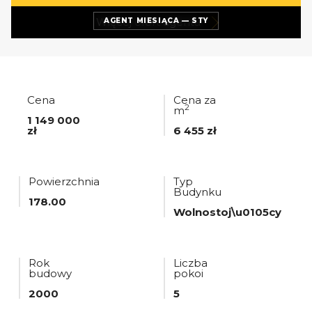
Więcej ofert
agenta
AGENT MIESIĄCA — STY
Cena
Cena za
2
m
1 149 000
zł
6 455 zł
Powierzchnia
Typ
Budynku
178.00
Wolnostoj\u0105cy
Rok
Liczba
budowy
pokoi
2000
5