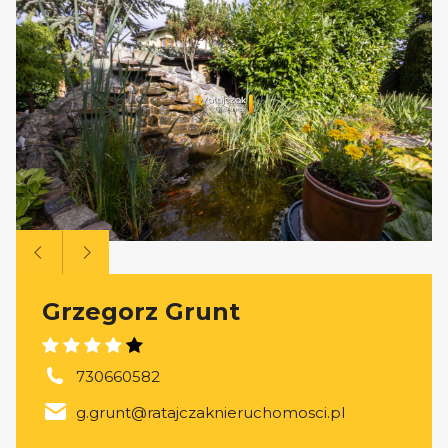
Grzegorz Grunt
730660582
g.grunt@ratajczaknieruchomosci.pl