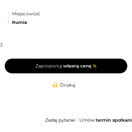
Miejscowość
Rumia
3
Zaproponuj
własną cenę
%
Drukuj
Zadaj pytanie
/
Umów
termin spotkani