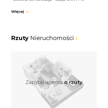
zapewniają szybki dojazd do Gdyni, Gdańska i
Więcej
Wejherowa.
• Zieleń i rekreacja - blisko lasy Trójmiejskiego
Parku Krajobrazowego, tereny spacerowe,
ścieżki rowerowe, a także Aquapark i centrum
Rzuty
Nieruchomości
:
MOSiR.
• Dobrze rozwinięta infrastruktura - szkoły,
przedszkola, sklepy, galerie handlowe, lokale
usługowe.
• Miasto w rozwoju - intensywna rozbudowa
mieszkaniowa i poprawa infrastruktury
Zapytaj agenta
o rzuty
drogowej (np. droga krajowa 6, estakady,
obwodnice).
Położenie:
Dzięki bliskości Gdyni i dobrym połączeniom