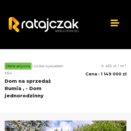
2
6 455 zł
/
m
Oferta aktywna
| Liczba wyświetleń:
1024
Cena
:
1 149 000 zł
Dom na sprzedaż
Rumia , - Dom
jednorodzinny