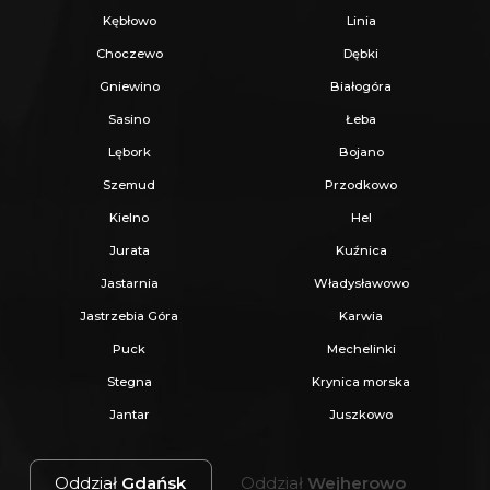
Kębłowo
Linia
Choczewo
Dębki
Gniewino
Białogóra
Sasino
Łeba
Lębork
Bojano
Szemud
Przodkowo
Kielno
Hel
Jurata
Kuźnica
Jastarnia
Władysławowo
Jastrzebia Góra
Karwia
Puck
Mechelinki
Stegna
Krynica morska
Jantar
Juszkowo
Oddział
Gdańsk
Oddział
Wejherowo