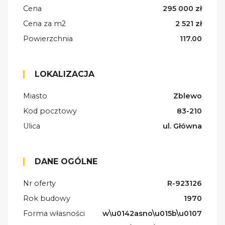
Cena
295 000 zł
Cena za m2
2 521 zł
Powierzchnia
117.00
LOKALIZACJA
Miasto
Zblewo
Kod pocztowy
83-210
Ulica
ul. Główna
DANE OGÓLNE
Nr oferty
R-923126
Rok budowy
1970
Forma własności
w\u0142asno\u015b\u0107