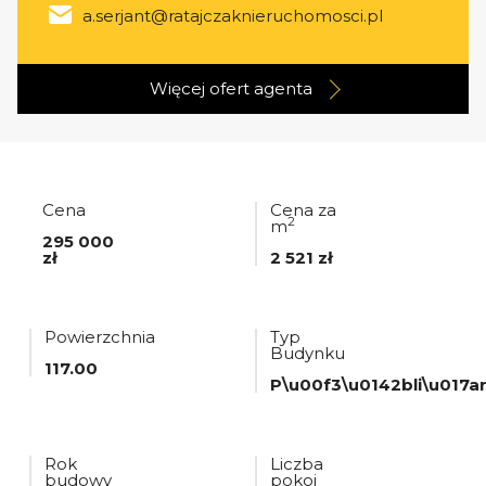
a.serjant@ratajczaknieruchomosci.pl
Więcej ofert
agenta
Cena
Cena za
2
m
295 000
zł
2 521 zł
Powierzchnia
Typ
Budynku
117.00
P\u00f3\u0142bli\u017a
Rok
Liczba
budowy
pokoi