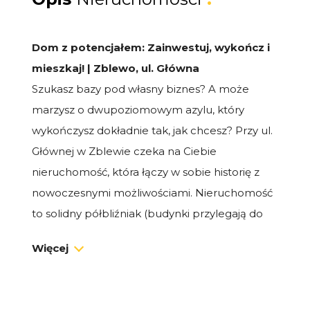
Dom z potencjałem: Zainwestuj, wykończ i
mieszkaj! | Zblewo, ul. Główna
Szukasz bazy pod własny biznes? A może
marzysz o dwupoziomowym azylu, który
wykończysz dokładnie tak, jak chcesz? Przy ul.
Głównej w Zblewie czeka na Ciebie
nieruchomość, która łączy w sobie historię z
nowoczesnymi możliwościami. Nieruchomość
to solidny półbliźniak (budynki przylegają do
siebie jedną ścianą), posiadający całkowicie
Więcej
osobne wejścia, co gwarantuje pełną
niezależność. Co ważne - dom był wcześniej z
powodzeniem wynajmowany, co potwierdza