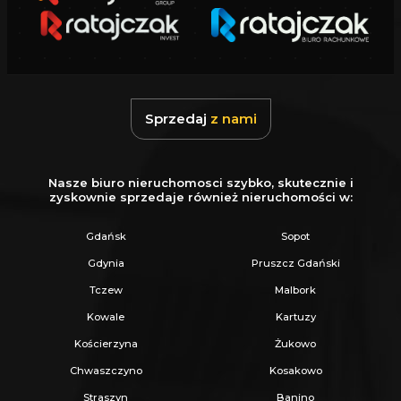
wody i świetnego molo.
Jezioro Borzechowskie Wielkie: Jedno z
najgłębszych i największych w regionie, z
legendarną Wyspą Starościńską (ruiny
zamku).
Sprzedaj
z nami
Jezioro Szteklin i Ostrowite: Popularne
miejsca dla wędkarzy i osób szukających
Nasze biuro nieruchomosci szybko, skutecznie i
zyskownie sprzedaje również nieruchomości w:
ciszy.
Gdańsk
Sopot
Lasy i rzeki: Otoczenie Borów Tucholskich
Gdynia
Pruszcz Gdański
gwarantuje nieograniczone trasy rowerowe i
Tczew
Malbork
spacerowe oraz obfitość grzybów. Przez
Kowale
Kartuzy
gminę przepływa też rzeka Wda, kultowy szlak
Kościerzyna
Żukowo
kajakowy.
Chwaszczyno
Kosakowo
Straszyn
Banino