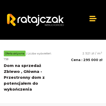
2
2 521 zł
/
m
Oferta aktywna
| Liczba wyświetleń:
758
Cena
:
295 000 zł
Dom na sprzedaż
Zblewo , Główna -
Przestronny dom z
potencjałem do
wykończenia