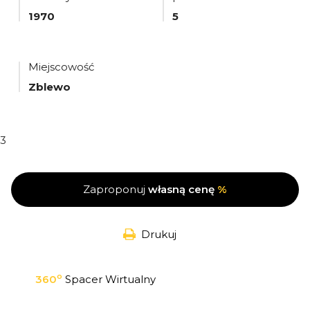
1970
5
Miejscowość
Zblewo
3
Zaproponuj
własną cenę
%
Drukuj
o
360
Spacer Wirtualny