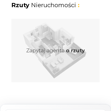
jego funkcjonalność i potencjał inwestycyjny!
Rzuty
Nieruchomości
:
Kluczowe informacje:
Powierzchnia domu: 117 m² powierzchni pełnej
możliwości.
Numer działki: 376/1
Obręb: 0016
Zapytaj agenta
o rzuty
Powierzchnia działki: 208 m²
Obwód: 81 m
Układ: 5 pokoi, 2 łazienki, dwa niezależne
poziomy, dwie części domu
Niskie koszty utrzymania: Opłaty
eksploatacyjne to tylko ok. 500-700 zł
miesięcznie.
Dach: Częściowo blacha, częściowo papa.