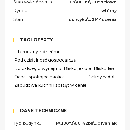
Stan wykończenia
Cz\u0119\u015bciowo
Rynek
wtórny
Stan
do wyko\u0144czenia
TAGI OFERTY
Dla rodziny z dziećmi
Pod działalność gospodarczą
Do dalszego wynajmu
Blisko jeziora
Blisko lasu
Cicha i spokojna okolica
Piękny widok
Zabudowa kuchni i sprzęt w cenie
DANE TECHNICZNE
Typ budynku
P\u00f3\u0142bli\u017aniak