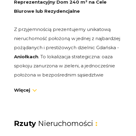
Reprezentacyjny Dom 240 m² na Cele
Biurowe lub Rezydencjalne
Z przyjemnością prezentujemy unikatową
nieruchomość położoną w jednej z najbardziej
pożądanych i prestiżowych dzielnic Gdańska -
Aniołkach
. To lokalizacja strategiczna: oaza
spokoju zanurzona w zieleni, a jednocześnie
położona w bezpośrednim sąsiedztwie
centrum miasta, kluczowych urzędów oraz
Więcej
Gdańskiego Uniwersytetu Medycznego.
Obiekt o łącznej powierzchni
240 m²
stanowi
idealną propozycję dla prestiżowych firm:
Rzuty
Nieruchomości
:
kancelarii adwokackich, notarialnych,