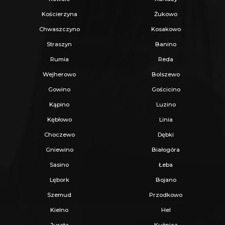
Kościerzyna
Żukowo
Chwaszczyno
Kosakowo
Straszyn
Banino
Rumia
Reda
Wejherowo
Bolszewo
Gowino
Gościcino
Kąpino
Luzino
Kębłowo
Linia
Choczewo
Dębki
Gniewino
Białogóra
Sasino
Łeba
Lębork
Bojano
Szemud
Przodkowo
Kielno
Hel