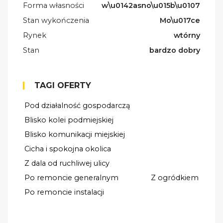
Forma własności
w\u0142asno\u015b\u0107
Stan wykończenia
Mo\u017ce
Rynek
wtórny
Stan
bardzo dobry
TAGI OFERTY
Pod działalność gospodarczą
Blisko kolei podmiejskiej
Blisko komunikacji miejskiej
Cicha i spokojna okolica
Z dala od ruchliwej ulicy
Po remoncie generalnym
Z ogródkiem
Po remoncie instalacji