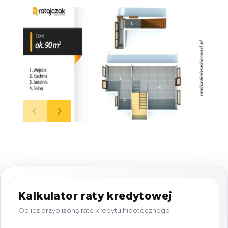
komorniczych lub biur rachunkowych.
Standard i Charakterystyka Nieruchomości
Powierzchnia:
240 m² powierzchni
mieszkalno-biurowej
Komfort:
W dwóch łazienkach
zainstalowano ogrzewanie podłogowe
(wodne).
Planowane inwestycje:
Na jesieni
budynek zyska nową elewację oraz
ogrodzenie, co znacząco podniesie jego
walory reprezentacyjne.
Utrzymanie:
Nieruchomość objęta jest
Kalkulator raty kredytowej
profesjonalną obsługą sprzątającą (raz w
Oblicz przybliżoną ratę kredytu hipotecznego
tygodniu - niedziela, koszt 1000 zł/miesiąc,