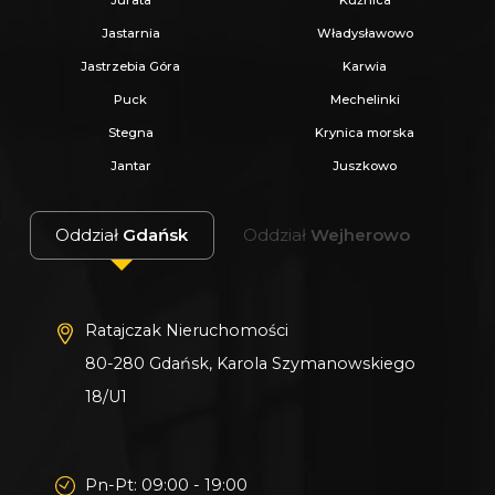
Jurata
Kuźnica
Jastarnia
Władysławowo
Jastrzebia Góra
Karwia
Puck
Mechelinki
Stegna
Krynica morska
Jantar
Juszkowo
Oddział
Gdańsk
Oddział
Wejherowo
Ratajczak Nieruchomości
80-280 Gdańsk, Karola Szymanowskiego
18/U1
Pn-Pt: 09:00 - 19:00