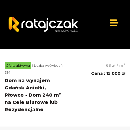
2
63 zł
/
m
Oferta aktywna
| Liczba wyświetleń:
934
Cena
:
15 000 zł
Dom na wynajem
Gdańsk Aniołki,
Płowce - Dom 240 m²
na Cele Biurowe lub
Rezydencjalne