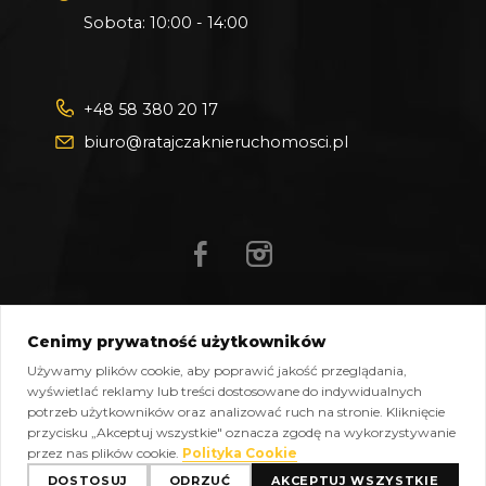
Sobota: 10:00 - 14:00
+48 58 380 20 17
biuro@ratajczaknieruchomosci.pl
Cenimy prywatność użytkowników
Mapa strony
Pliki do pobrania
Polityka prywatności
Używamy plików cookie, aby poprawić jakość przeglądania,
Polityka cookies
Kontakt
wyświetlać reklamy lub treści dostosowane do indywidualnych
potrzeb użytkowników oraz analizować ruch na stronie. Kliknięcie
Copyright © 2026 Ratajczak Nieruchomości All Rights
przycisku „Akceptuj wszystkie" oznacza zgodę na wykorzystywanie
Reserved, Powered by
oplixo.eu
®
przez nas plików cookie.
Polityka Cookie
DOSTOSUJ
ODRZUĆ
AKCEPTUJ WSZYSTKIE