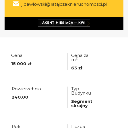
j.pawlowski@ratajczaknieruchomosci.pl
Więcej ofert
agenta
AGENT MIESIĄCA — KWI
Cena
Cena za
2
m
15 000 zł
63 zł
Powierzchnia
Typ
Budynku
240.00
Segment
skrajny
Rok
Liczba