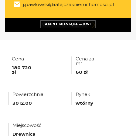
j.pawlowski@ratajczaknieruchomosci.pl
Więcej ofert
agenta
AGENT MIESIĄCA — KWI
Cena
Cena za
2
m
180 720
zł
60 zł
Powierzchnia
Rynek
3012.00
wtórny
Miejscowość
Drewnica