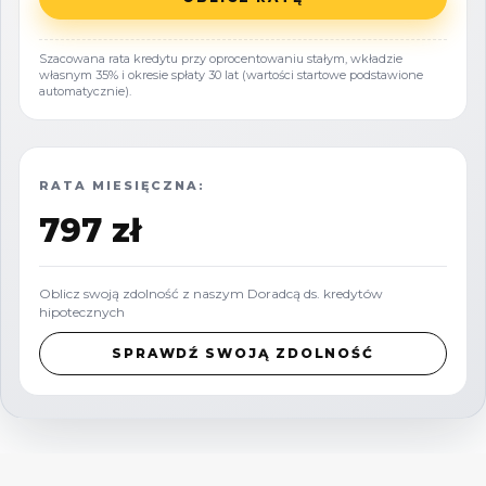
technicznymi.
Powierzchnia zabudowy:
Szacowana rata kredytu przy oprocentowaniu stałym, wkładzie
własnym 35% i okresie spłaty 30 lat (wartości startowe podstawione
Maks.
10% powierzchni działki
,
automatycznie).
Powierzchnia biologicznie czynna:
min.
75%.
RATA MIESIĘCZNA:
Gabaryty budynków:
797 zł
Szerokość elewacji budynku
mieszkalnego:
10-20 m
,
Oblicz swoją zdolność z naszym Doradcą ds. kredytów
Szerokość elewacji budynku
hipotecznych
gospodarczego: do
20 m
.
SPRAWDŹ SWOJĄ ZDOLNOŚĆ
Geometria dachu:
Budynki mieszkalne
: dach dwuspadowy,
symetryczny, kąt nachylenia
38-45°
,
kalenica równoległa do drogi,