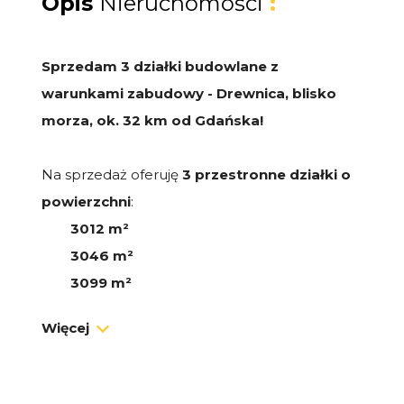
Opis
Nieruchomości
:
Sprzedam 3 działki budowlane z
warunkami zabudowy - Drewnica, blisko
morza, ok. 32 km od Gdańska!
Na sprzedaż oferuję
3 przestronne działki o
powierzchni
:
3012 m²
3046 m²
3099 m²
Działki posiadają
warunki zabudowy
(wydane
Więcej
dla każdej działki) na budowę:
dwóch wolnostojących budynków