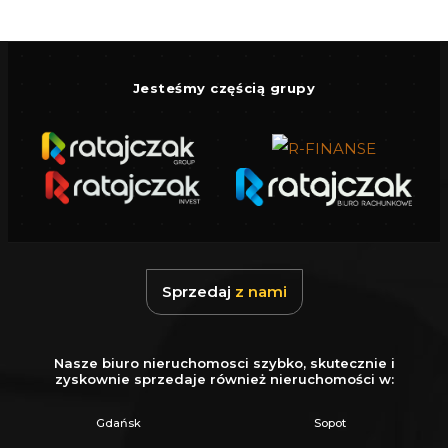
Z nami u Notariusza otrzymasz Ofertę
Specjalną.
Jesteśmy częścią grupy
Więcej podobnych ofert znajdziesz na naszej
stronie:
www.ratajczaknieruchomosci.pl
Sprzedaj
z nami
Nasze biuro nieruchomosci szybko, skutecznie i
zyskownie sprzedaje również nieruchomości w:
Gdańsk
Sopot