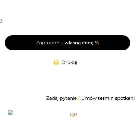
3
Zaproponuj
własną cenę
%
Drukuj
Zadaj pytanie
/
Umów
termin spotkani