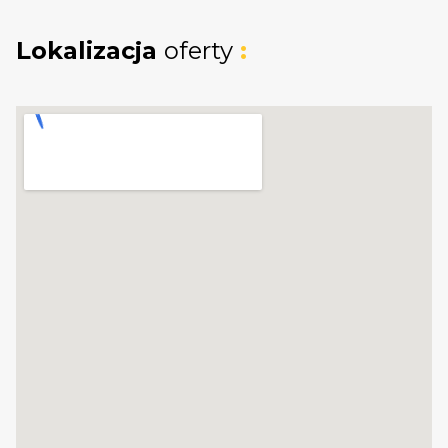
Budynki gospodarcze
: dach
Lokalizacja
oferty
:
dwuspadowy, kąt nachylenia
30-45°
,
Dopuszczone naczółki, lukarny i okna
połaciowe (do 60% długości dachu).
Atuty działek:
położenie w
malowniczej, spokojnej
okolicy Żuław Wiślanych
,
blisko morza
(ok. 6 km) i
Gdańska
(ok. 32
km),
szybki dojazd trasą S7
- tylko 30 minut
do centrum miasta,
w pobliżu:
szkoła, przedszkole, ośrodek
zdrowia, apteka, bank, sklepy,
przystanek PKS, boiska i place zabaw
,