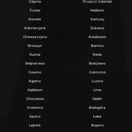
Gdynia
Pruszcz Gdański
Tczew
Malbork
Kowale
Kartuzy
Kościerzyna
Żukowo
Chwaszczyno
Kosakowo
Straszyn
Banino
Rumia
Reda
Wejherowo
Bolszewo
Gowino
Gościcino
Kąpino
Luzino
Kębłowo
Linia
Choczewo
Dębki
Gniewino
Białogóra
Sasino
Łeba
Lębork
Bojano