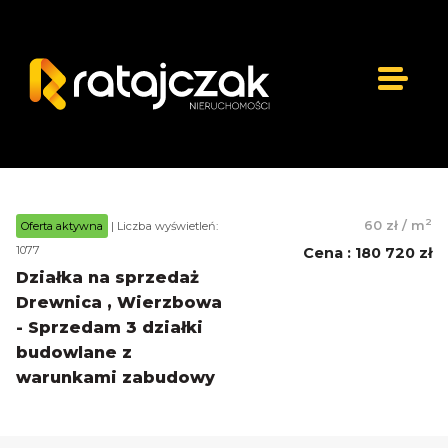
2
60 zł
/
m
Oferta aktywna
| Liczba wyświetleń:
1077
Cena
:
180 720 zł
Działka na sprzedaż
Drewnica , Wierzbowa
- Sprzedam 3 działki
budowlane z
warunkami zabudowy