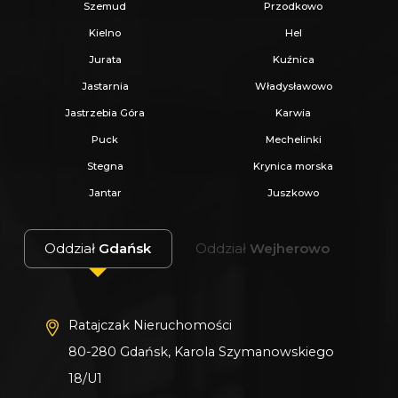
Szemud
Przodkowo
Kielno
Hel
Jurata
Kuźnica
Jastarnia
Władysławowo
Jastrzebia Góra
Karwia
Puck
Mechelinki
Stegna
Krynica morska
Jantar
Juszkowo
Oddział
Gdańsk
Oddział
Wejherowo
Ratajczak Nieruchomości
80-280 Gdańsk, Karola Szymanowskiego
18/U1