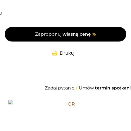
3
Zaproponuj
własną cenę
%
Drukuj
Zadaj pytanie
/
Umów
termin spotkani