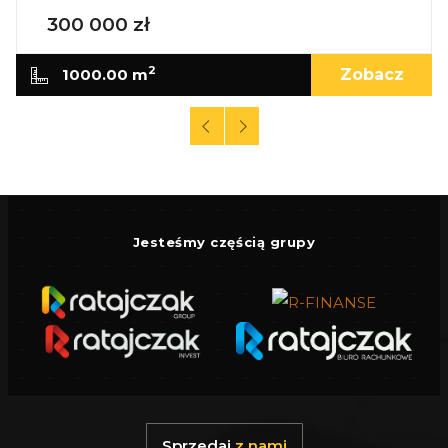
300 000 zł
Gwarantujemy bezpieczny zakup i najlepszą
CENĘ.
2
1000.00 m
Zobacz
Oferujemy skuteczną i bezpłatną pomoc w
uzyskaniu kredytu.
Zapewniamy fachowe doradztwo przy zakupie
pod inwestycję.
Wszystkie nasze transakcje są objęte
ubezpieczeniem OC w PZU.
Jesteśmy częścią grupy
Z nami u Notariusza otrzymasz Ofertę
Specjalną.
Więcej podobnych ofert znajdziesz na naszej
stronie:
www.ratajczaknieruchomosci.pl
Sprzedaj
z nami