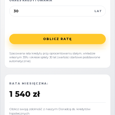
OKRES KREDYTOWANIA
o wymiarach 25x27 cm, z plastikowymi oknami.
LAT
Budynek może stanowić solidną bazę do
dalszej rozbudowy lub przebudowy, co otwiera
szerokie możliwości aranżacyjne. Działka jest
uzbrojona we wszystkie niezbędne media, co
OBLICZ RATĘ
stanowi istotny atut w kontekście dalszych
inwestycji.
Szacowana rata kredytu przy oprocentowaniu stałym, wkładzie
własnym 35% i okresie spłaty 30 lat (wartości startowe podstawione
automatycznie).
**Potencjał inwestycyjny**
Największym atutem tej nieruchomości jest jej
RATA MIESIĘCZNA:
ogromny potencjał inwestycyjny. W obecnym
1 540 zł
stanie działka umożliwia budowę dwóch
pełnowymiarowych domów całorocznych,
Oblicz swoją zdolność z naszym Doradcą ds. kredytów
pensjonatu noclegowego lub innych obiektów
hipotecznych