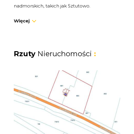
nadmorskich, takich jak Sztutowo.
Nieruchomość ta stanowi doskonałą okazję
Więcej
zarówno dla inwestorów szukających terenu z
potencjałem, jak i osób pragnących
zamieszkać w spokojnej okolicy, blisko natury.
Rzuty
Nieruchomości
:
**Lokalizacja - Bliskość morza i atrakcji
turystycznych**
Działka znajduje się w doskonałej lokalizacji,
zaledwie 3,5 km od piaszczystej plaży, co czyni
ją idealnym miejscem na rekreację i
wypoczynek nad morzem. W odległości 2,8
km znajduje się ujście Wisły Królewieckiej do
Zalewu Wiślanego, a 2,5 km od działki