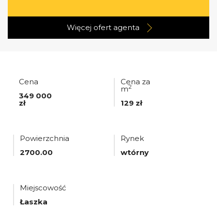
Więcej ofert
agenta
Cena
Cena za
2
m
349 000
zł
129 zł
Powierzchnia
Rynek
2700.00
wtórny
Miejscowość
Łaszka