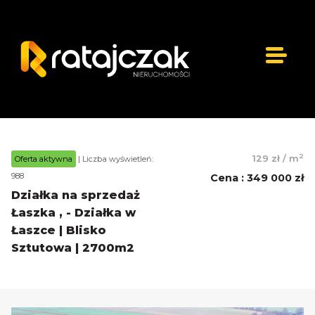
2
129 zł
/
m
Oferta aktywna
| Liczba wyświetleń:
988
Cena
:
349 000 zł
Działka na sprzedaż
Łaszka , - Działka w
Łaszce | Blisko
Sztutowa | 2700m2