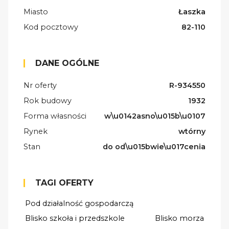
Miasto
Łaszka
Kod pocztowy
82-110
DANE OGÓLNE
Nr oferty
R-934550
Rok budowy
1932
Forma własności
w\u0142asno\u015b\u0107
Rynek
wtórny
Stan
do od\u015bwie\u017cenia
TAGI OFERTY
Pod działalność gospodarczą
Blisko szkoła i przedszkole
Blisko morza