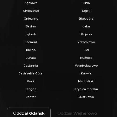
Kębłowo
Linia
Choczewo
Dębki
Gniewino
Białogóra
Sasino
Łeba
Lębork
Bojano
Szemud
Przodkowo
Kielno
Hel
Jurata
Kuźnica
Jastarnia
Władysławowo
Jastrzebia Góra
Karwia
Puck
Mechelinki
Stegna
Krynica morska
Jantar
Juszkowo
Oddział
Gdańsk
Oddział
Wejherowo