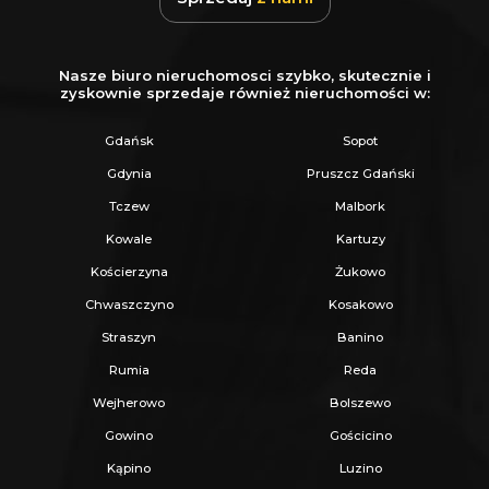
Nasze biuro nieruchomosci szybko, skutecznie i
zyskownie sprzedaje również nieruchomości w:
Gdańsk
Sopot
Gdynia
Pruszcz Gdański
Tczew
Malbork
Kowale
Kartuzy
Kościerzyna
Żukowo
Chwaszczyno
Kosakowo
Straszyn
Banino
Rumia
Reda
Wejherowo
Bolszewo
Gowino
Gościcino
Kąpino
Luzino