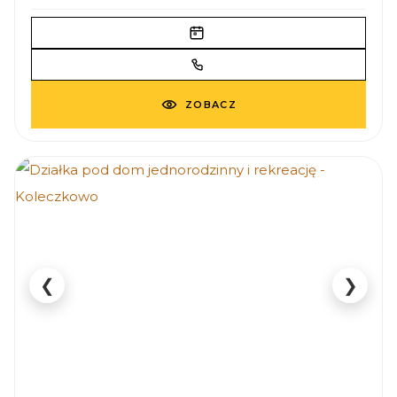
ZOBACZ
❮
❯