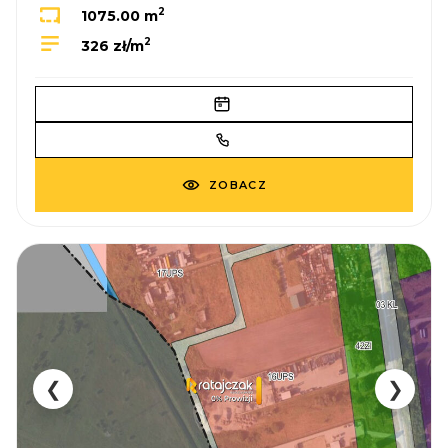
2
1075.00 m
2
326 zł/m
ZOBACZ
❮
❯