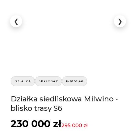
❮
❯
DZIAŁKA
SPRZEDAŻ
R-819248
Działka siedliskowa Milwino -
blisko trasy S6
230 000 zł
295 000 zł