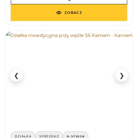
ZOBACZ
❮
❯
DZIAŁKA
SPRZEDAŻ
R-379538