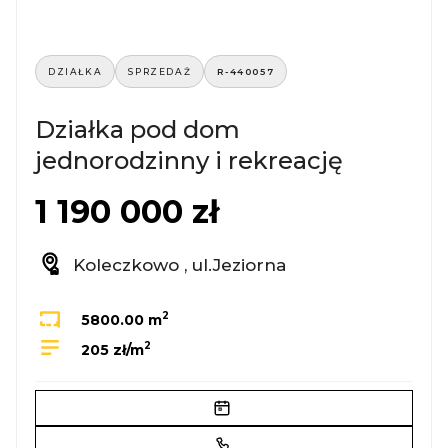
DZIAŁKA
SPRZEDAŻ
R-440057
Działka pod dom
jednorodzinny i rekreację
1 190 000 zł
Koleczkowo , ul.Jeziorna
2
5800.00 m
2
205 zł/m