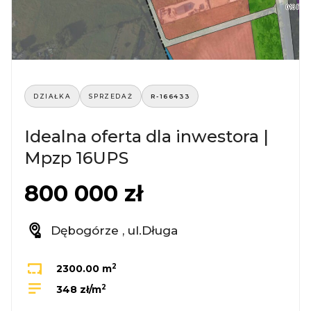
DZIAŁKA
SPRZEDAŻ
R-166433
Idealna oferta dla inwestora |
Mpzp 16UPS
800 000 zł
Dębogórze , ul.Długa
2
2300.00 m
2
348 zł/m