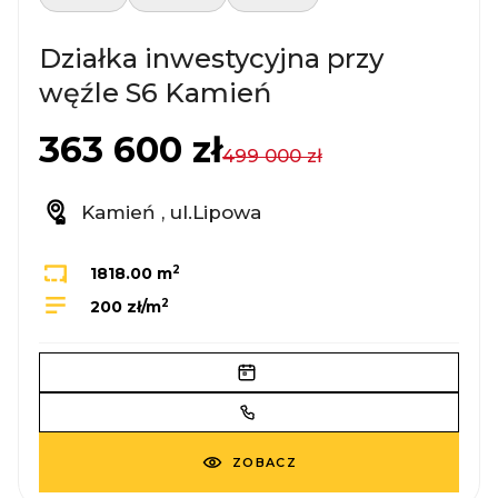
Działka inwestycyjna przy
węźle S6 Kamień
363 600 zł
499 000 zł
Kamień , ul.Lipowa
2
1818.00 m
2
200 zł/m
ZOBACZ