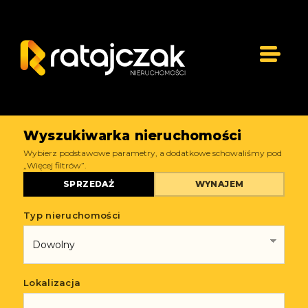
Wyszukiwarka nieruchomości
Wybierz podstawowe parametry, a dodatkowe schowaliśmy pod
„Więcej filtrów”.
SPRZEDAŻ
WYNAJEM
Typ nieruchomości
Lokalizacja