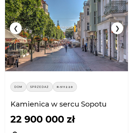
❮
❯
DOM
SPRZEDAŻ
R-511220
Kamienica w sercu Sopotu
22 900 000 zł