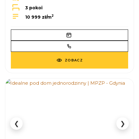
3 pokoi
2
10 999 zł/m
ZOBACZ
❮
❯