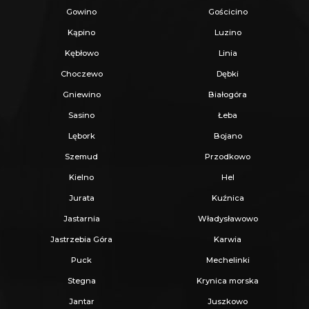
Gowino
Gościcino
Kąpino
Luzino
Kębłowo
Linia
Choczewo
Dębki
Gniewino
Białogóra
Sasino
Łeba
Lębork
Bojano
Szemud
Przodkowo
Kielno
Hel
Jurata
Kuźnica
Jastarnia
Władysławowo
Jastrzebia Góra
Karwia
Puck
Mechelinki
Stegna
Krynica morska
Jantar
Juszkowo