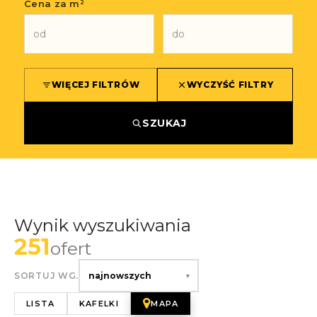
Cena za m²
WIĘCEJ FILTRÓW
WYCZYŚĆ FILTRY
SZUKAJ
Wynik wyszukiwania
251
ofert
SORTUJ WG.
najnowszych
▾
LISTA
KAFELKI
MAPA