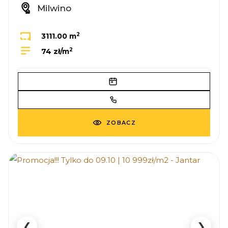
Milwino
2
3111.00 m
2
74 zł/m
ZOBACZ
❮
❯