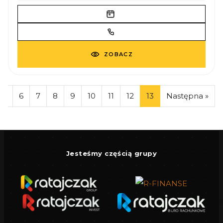
ZOBACZ
5
6
7
8
9
10
11
12
13
Następna »
Leaflet
|
©
OpenStreetMap
Jesteśmy częścią grupy
+
−