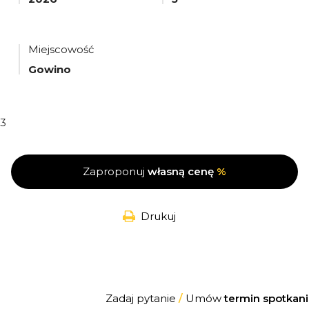
Miejscowość
Gowino
3
Zaproponuj
własną cenę
%
Drukuj
Zadaj pytanie
/
Umów
termin spotkani