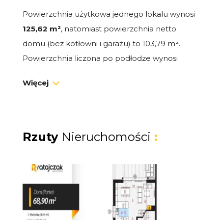
Powierzchnia użytkowa jednego lokalu wynosi
125,62 m²
, natomiast powierzchnia netto
domu (bez kotłowni i garażu) to 103,79 m².
Powierzchnia liczona po podłodze wynosi
128,64 m².
Więcej
Dostępne są obie połówki bliźniaka
Zakup od dewelopera - kupujący nie płaci
PCC 2%.
Rzuty
Nieruchomości
:
Planowany termin realizacji: IV kwartał
2026 roku
Inwestycja jest w trakcie realizacji -
budynek osiągnął już etap stanu surowego