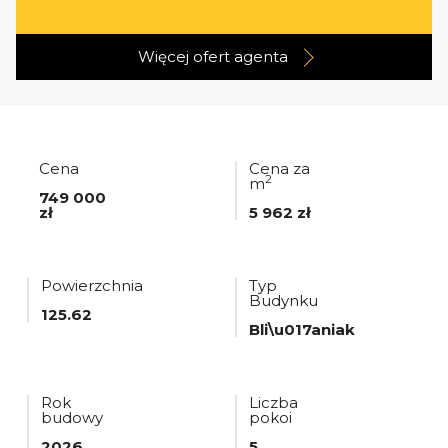
Więcej ofert
agenta
Cena
Cena za
2
m
749 000
zł
5 962 zł
Powierzchnia
Typ
Budynku
125.62
Bli\u017aniak
Rok
Liczba
budowy
pokoi
2026
5