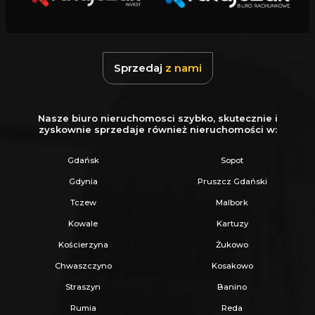
- piec gazowy dwufunkcyjny Vaillant Ecotec
Plus 14 kW z zasobnikiem 120 l
- ogrzewanie podłogowe we wszystkich
Sprzedaj
z nami
pomieszczeniach
- dach pokryty dachówką ceramiczną
(gwarancja 30 lat)
Nasze biuro nieruchomosci szybko, skutecznie i
zyskownie sprzedaje również nieruchomości w:
- tynki gipsowe na ścianach wewnętrznych
- rozprowadzone instalacje: internetowa, TV
Gdańsk
Sopot
oraz alarmowa
Gdynia
Pruszcz Gdański
Tczew
Malbork
Lokalizacja:
Kowale
Kartuzy
Nieruchomość położona jest w Gowinie,
Kościerzyna
Żukowo
zaledwie 5 km od Wejherowa, co zapewnia
Chwaszczyno
Kosakowo
szybki i wygodny dojazd do miasta zarówno
Straszyn
Banino
samochodem, jak i komunikacją publiczną.
Rumia
Reda