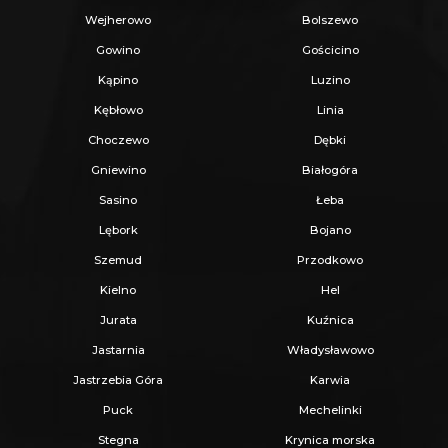
Lokalizacja łączy spokój podmiejskiej okolicy z
Wejherowo
Bolszewo
bliskością pełnej infrastruktury handlowo-
Gowino
Gościcino
usługowej.
Kąpino
Luzino
Kębłowo
Linia
W pobliżu znajdują się m.in.:
Choczewo
Dębki
- sklep Groszek - 500 m
Gniewino
Białogóra
- supermarket Dino - 550 m
Sasino
Łeba
- paczkomat InPost - 550 m
Lębork
Bojano
- szkoła podstawowa - 850 m
Szemud
Przodkowo
- przedszkole - 1,1 km
Kielno
Hel
- punkty gastronomiczne - 1,1 km
Jurata
Kuźnica
- sklep Lewiatan - 1,2 km
Jastarnia
Władysławowo
Jastrzebia Góra
Karwia
W odległości 450 m znajduje się przystanek
Puck
Mechelinki
autobusowy. Dzięki bliskości Szemudu możliwy
Stegna
Krynica morska