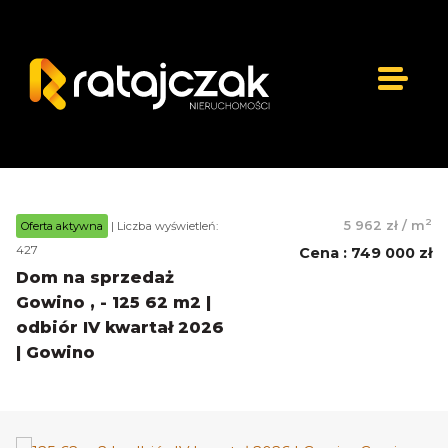
2
5 962 zł
/
m
Oferta aktywna
| Liczba wyświetleń:
427
Cena
:
749 000 zł
Dom na sprzedaż
Gowino , - 125 62 m2 |
odbiór IV kwartał 2026
| Gowino