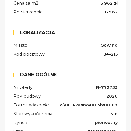
Cena za m2
5 962 zł
Powierzchnia
125.62
LOKALIZACJA
Miasto
Gowino
Kod pocztowy
84-215
DANE OGÓLNE
Nr oferty
R-772733
Rok budowy
2026
Forma własności
w\u0142asno\u015b\u0107
Stan wykończenia
Nie
Rynek
pierwotny