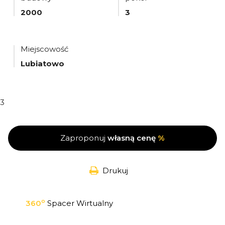
2000
3
Miejscowość
Lubiatowo
3
Zaproponuj
własną cenę
%
Drukuj
o
360
Spacer Wirtualny