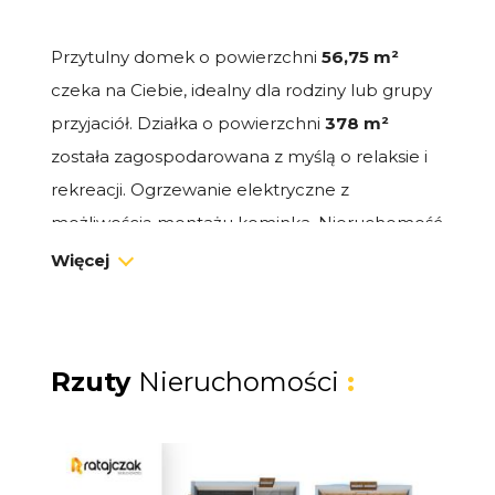
Przytulny domek o powierzchni
56,75 m²
czeka na Ciebie, idealny dla rodziny lub grupy
przyjaciół. Działka o powierzchni
378 m²
została zagospodarowana z myślą o relaksie i
rekreacji. Ogrzewanie elektryczne z
możliwością montażu kominka. Nieruchomość
posiada antenę satelitarną oraz dostęp do
Więcej
mediów.
Układ pomieszczeń:
Rzuty
Nieruchomości
:
- Parter: przestronny
salon
z aneksem
kuchennym
i łazienka.
- Poddasze:
dwie sypialnie
, w tym jedna z