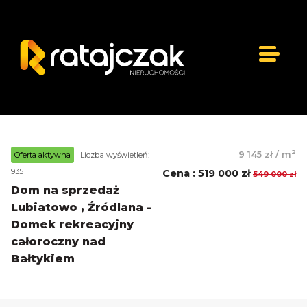
2
9 145 zł
/
m
Oferta aktywna
| Liczba wyświetleń:
935
Cena
:
519 000 zł
549 000 zł
Dom na sprzedaż
Lubiatowo , Źródlana -
Domek rekreacyjny
całoroczny nad
Bałtykiem