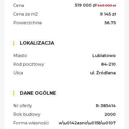
519 000 zł
Cena
549 000 zł
Cena za m2
9 145 zł
Powierzchnia
56.75
LOKALIZACJA
Miasto
Lubiatowo
Kod pocztowy
84-210
Ulica
ul. Źródlana
DANE OGÓLNE
Nr oferty
R-385414
Rok budowy
2000
Forma własności
w\u0142asno\u015b\u0107