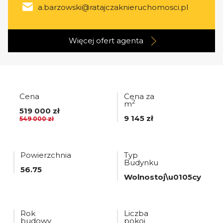
a.barzowski@ratajczaknieruchomosci.pl
Więcej ofert
agenta
Cena
Cena za
2
m
519 000 zł
9 145 zł
549 000 zł
Powierzchnia
Typ
Budynku
56.75
Wolnostoj\u0105cy
Rok
Liczba
budowy
pokoi