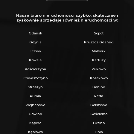
Nasze biuro nieruchomosci szybko, skutecznie i
zyskownie sprzedaje również nieruchomości w:
Gdańsk
Sopot
Gdynia
Pruszcz Gdański
Tczew
Malbork
Kowale
Kartuzy
Kościerzyna
Żukowo
Chwaszczyno
Kosakowo
Straszyn
Banino
Rumia
Reda
Wejherowo
Bolszewo
Gowino
Gościcino
Kąpino
Luzino
Kębłowo
Linia