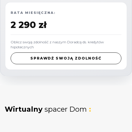
RATA MIESIĘCZNA:
2 290 zł
Oblicz swoją zdolność z naszym Doradcą ds. kredytów
hipotecznych
SPRAWDŹ SWOJĄ ZDOLNOŚĆ
Wirtualny
spacer Dom
: