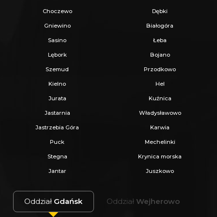
Choczewo
Dębki
Gniewino
Białogóra
Sasino
Łeba
Lębork
Bojano
Szemud
Przodkowo
Kielno
Hel
Jurata
Kuźnica
Jastarnia
Władysławowo
Jastrzebia Góra
Karwia
Puck
Mechelinki
Stegna
Krynica morska
Jantar
Juszkowo
Oddział
Gdańsk
Oddział
Wejherowo