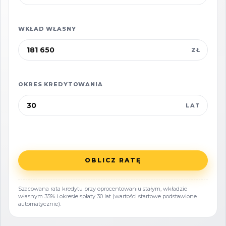
nakładów finansowych. Idealny jako inwestycja
pod wynajem sezonowy. Lubiatowo to
WKŁAD WŁASNY
doskonałe miejsce dla miłośników spokoju i
ZŁ
aktywnego wypoczynku.
OKRES KREDYTOWANIA
Dodatkowe informacje:
Osobna księga wieczysta, brak obciążeń.
LAT
Szybkie wydanie - domek może być Twój
niemal od razu!
OBLICZ RATĘ
To miejsce, w którym wakacje trwają przez cały
rok!
Szacowana rata kredytu przy oprocentowaniu stałym, wkładzie
własnym 35% i okresie spłaty 30 lat (wartości startowe podstawione
automatycznie).