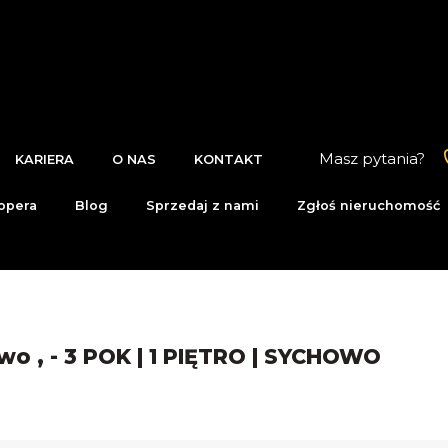
Masz pytania?
KARIERA
O NAS
KONTAKT
opera
Blog
Sprzedaj z nami
Zgłoś nieruchomość
o , - 3 POK | 1 PIĘTRO | SYCHOWO