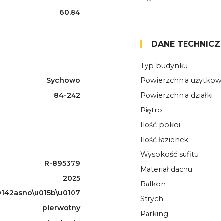
60.84
DANE TECHNICZ
Typ budynku
Sychowo
Powierzchnia użytko
84-242
Powierzchnia działki
Piętro
Ilość pokoi
Ilość łazienek
Wysokość sufitu
R-895379
Materiał dachu
2025
Balkon
142asno\u015b\u0107
Strych
pierwotny
Parking