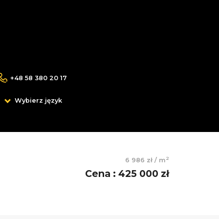
+48 58 380 20 17
Wybierz język
2
6 986 zł
/
m
Cena
:
425 000 zł