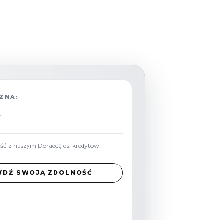
ZNA:
ość z naszym Doradcą ds. kredytów
WDŹ SWOJĄ ZDOLNOŚĆ