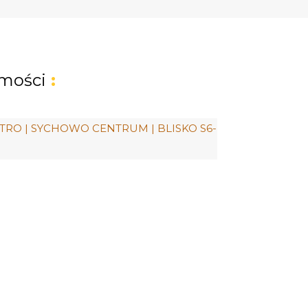
mości
: