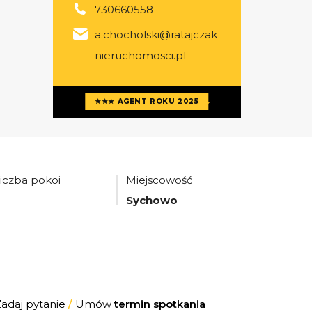
730660558
a.chocholski@ratajczak
nieruchomosci.pl
Więcej ofert
agenta
★★★ AGENT ROKU 2025
iczba pokoi
Miejscowość
3
Sychowo
Zadaj pytanie
/
Umów
termin spotkania