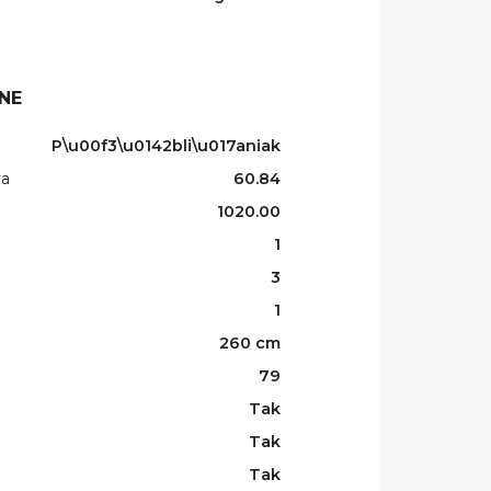
NE
P\u00f3\u0142bli\u017aniak
wa
60.84
1020.00
1
3
1
260 cm
79
Tak
Tak
Tak