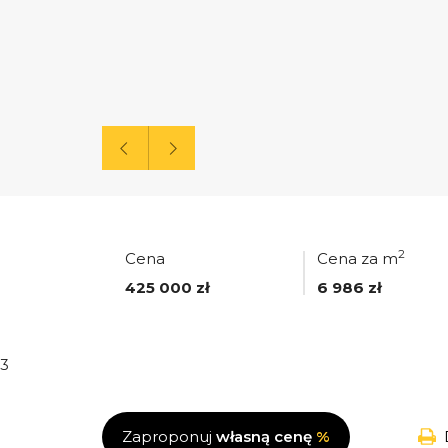
2
Cena
Cena za m
425 000 zł
6 986 zł
3
Zaproponuj
własną cenę
%