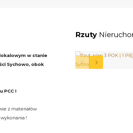
Rzuty
Nierucho
lokalowym w stanie
ści Sychowo, obok
u PCC !
ie z materiałów
 wykonania !